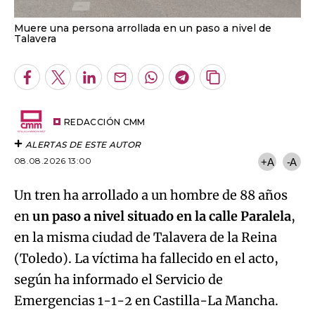
Muere una persona arrollada en un paso a nivel de
Talavera
Facebook
Twitter
LinkedIn
Enviar
Whatsapp
Telegram
Copiar
por
URL
Email
del
artículo
REDACCIÓN CMM
ALERTAS DE ESTE AUTOR
08.08.2026 13:00
+A
-A
Un tren ha arrollado a un hombre de 88 años
en
un paso a nivel situado en la calle Paralela
,
en la misma ciudad de Talavera de la Reina
(Toledo). La víctima ha fallecido en el acto,
según ha informado el Servicio de
Algo salió mal.
Emergencias 1-1-2 en Castilla-La Mancha.
An error occurred, please try again later.