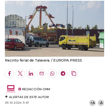
Recinto ferial de Talavera.
EUROPA PRESS
Facebook
Twitter
LinkedIn
Enviar
Whatsapp
Telegram
Copiar
por
URL
Email
del
artículo
REDACCIÓN CMM
ALERTAS DE ESTE AUTOR
09.10.2024 11:47
+A
-A