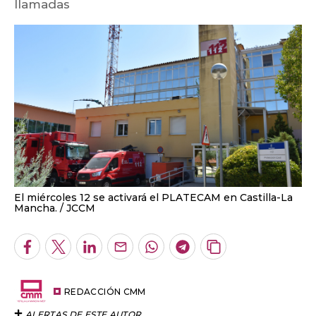
llamadas
El miércoles 12 se activará el PLATECAM en Castilla-La
Mancha.
JCCM
Facebook
Twitter
LinkedIn
Enviar
Whatsapp
Telegram
Copiar
por
URL
Email
del
artículo
REDACCIÓN CMM
ALERTAS DE ESTE AUTOR