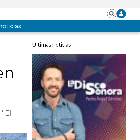
Iniciar
Buscar
sesión
noticias
Últimas noticias
 en
 "El