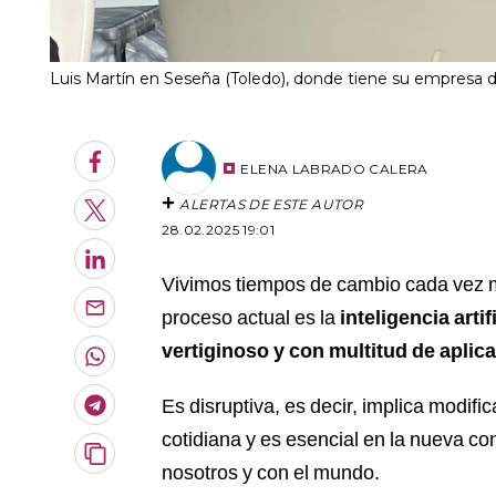
Luis Martín en Seseña (Toledo), donde tiene su empresa 
Facebook
ELENA LABRADO CALERA
ALERTAS DE ESTE AUTOR
Twitter
28.02.2025 19:01
LinkedIn
Vivimos tiempos de cambio cada vez m
proceso actual es la
inteligencia art
Enviar
por
vertiginoso y con multitud de aplic
Email
Whatsapp
Es disruptiva, es decir, implica modi
Telegram
cotidiana y es esencial en la nueva co
Copiar
nosotros y con el mundo.
URL