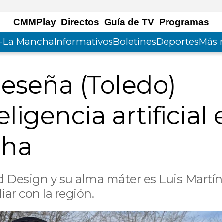
CMMPlay
Directos
Guía de TV
Programas
la-La Mancha
Informativos
Boletines
Deportes
Más 
eseña (Toledo)
eligencia artificial
cha
 Design y su alma máter es Luis Martín
iar con la región.