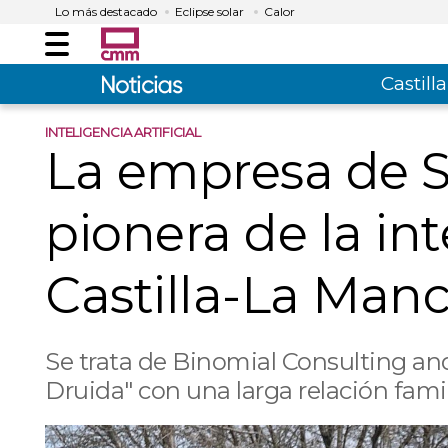
Lo más destacado
Eclipse solar
Calor
Menú
Castil
INTELIGENCIA ARTIFICIAL
La empresa de S
pionera de la int
Castilla-La Man
Se trata de Binomial Consulting and
Druida" con una larga relación famil