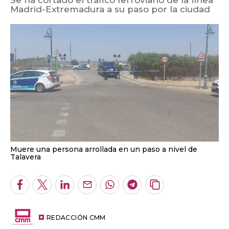
Se ha cortado el tráfico ferroviario de la línea
Madrid-Extremadura a su paso por la ciudad
Muere una persona arrollada en un paso a nivel de
Talavera
Facebook
Twitter
LinkedIn
Enviar
Whatsapp
Telegram
Copiar
por
URL
Email
del
artículo
REDACCIÓN CMM