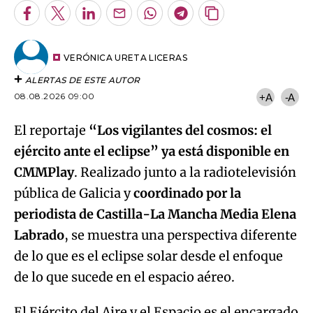
Facebook
Twitter
LinkedIn
Enviar
Whatsapp
Telegram
Copiar
por
URL
Email
del
artículo
VERÓNICA URETA LICERAS
ALERTAS DE ESTE AUTOR
08.08.2026 09:00
+A
-A
El reportaje
“Los vigilantes del cosmos: el
ejército ante el eclipse” ya está disponible en
CMMPlay
. Realizado junto a la radiotelevisión
pública de Galicia y
coordinado por la
periodista de Castilla-La Mancha Media Elena
Labrado
, se muestra una perspectiva diferente
de lo que es el eclipse solar desde el enfoque
de lo que sucede en el espacio aéreo.
El Ejército del Aire y el Espacio es el encargado