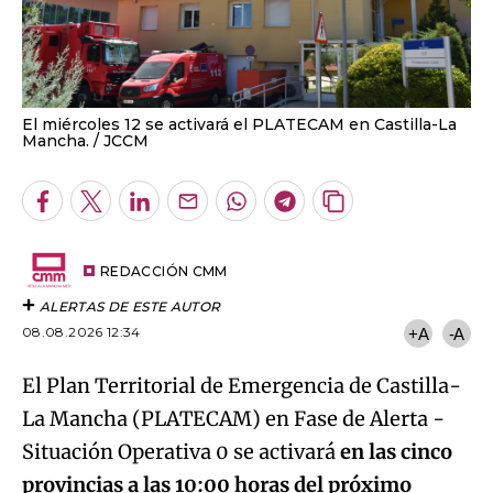
El miércoles 12 se activará el PLATECAM en Castilla-La
Mancha.
JCCM
Facebook
Twitter
LinkedIn
Enviar
Whatsapp
Telegram
Copiar
por
URL
Email
del
artículo
REDACCIÓN CMM
ALERTAS DE ESTE AUTOR
08.08.2026 12:34
+A
-A
El Plan
Territorial de Emergencia de Castilla-
La Mancha (PLATECAM) en Fase de Alerta -
Situación Operativa 0 se activará
en las cinco
provincias a las 10:00 horas del próximo