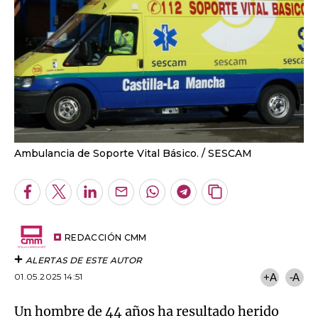
Ambulancia de Soporte Vital Básico.
SESCAM
Facebook
Twitter
LinkedIn
Enviar
Whatsapp
Telegram
Copiar
por
URL
Email
del
artículo
REDACCIÓN CMM
ALERTAS DE ESTE AUTOR
01.05.2025 14:51
+A
-A
Un hombre de 44 años ha resultado herido