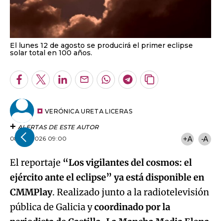
El lunes 12 de agosto se producirá el primer eclipse
solar total en 100 años.
Facebook
Twitter
LinkedIn
Enviar
Whatsapp
Telegram
Copiar
por
URL
Email
del
artículo
VERÓNICA URETA LICERAS
ALERTAS DE ESTE AUTOR
08.08.2026 09:00
+A
-A
El reportaje
“Los vigilantes del cosmos: el
ejército ante el eclipse” ya está disponible en
CMMPlay
. Realizado junto a la radiotelevisión
pública de Galicia y
coordinado por la