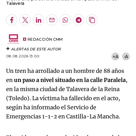
Talavera
Facebook
Twitter
LinkedIn
Enviar
Whatsapp
Telegram
Copiar
por
URL
Email
del
artículo
REDACCIÓN CMM
ALERTAS DE ESTE AUTOR
08.08.2026 13:00
+A
-A
Un tren ha arrollado a un hombre de 88 años
en
un paso a nivel situado en la calle Paralela
,
en la misma ciudad de Talavera de la Reina
(Toledo). La víctima ha fallecido en el acto,
según ha informado el Servicio de
Algo salió mal.
Emergencias 1-1-2 en Castilla-La Mancha.
An error occurred, please try again later.