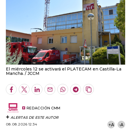
El miércoles 12 se activará el PLATECAM en Castilla-La
Mancha.
JCCM
Facebook
Twitter
LinkedIn
Enviar
Whatsapp
Telegram
Copiar
por
URL
Email
del
artículo
REDACCIÓN CMM
ALERTAS DE ESTE AUTOR
08.08.2026 12:34
+A
-A