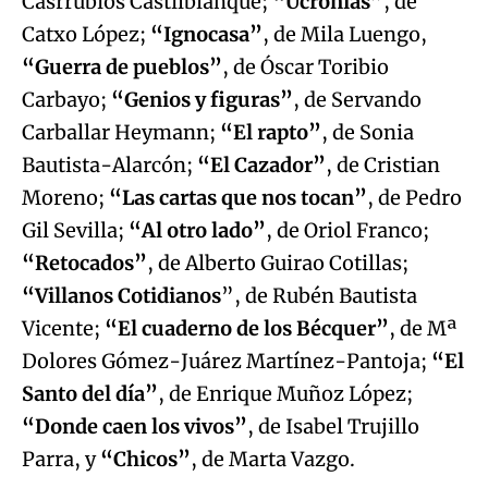
Casrrubios Castilblanque;
“Ucronías”
, de
Catxo López;
“Ignocasa”
, de Mila Luengo,
“Guerra de pueblos”
, de Óscar Toribio
Carbayo;
“Genios y figuras”
, de Servando
Carballar Heymann;
“El rapto”
, de Sonia
Bautista-Alarcón;
“El Cazador”
, de Cristian
Moreno;
“Las cartas que nos tocan”
, de Pedro
Gil Sevilla;
“Al otro lado”
, de Oriol Franco;
“Retocados”
, de Alberto Guirao Cotillas;
“Villanos Cotidianos
”, de Rubén Bautista
Vicente;
“El cuaderno de los Bécquer”
, de Mª
Dolores Gómez-Juárez Martínez-Pantoja;
“El
Santo del día”
, de Enrique Muñoz López;
“Donde caen los vivos”
, de Isabel Trujillo
Parra, y
“Chicos”
, de Marta Vazgo.