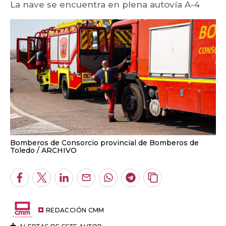
La nave se encuentra en plena autovía A-4
Bomberos de Consorcio provincial de Bomberos de
Toledo
ARCHIVO
Facebook
Twitter
LinkedIn
Enviar
Whatsapp
Telegram
Copiar
por
URL
Email
del
artículo
REDACCIÓN CMM