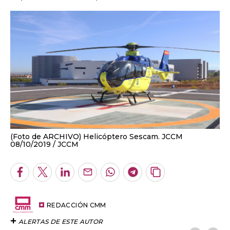
(Foto de ARCHIVO) Helicóptero Sescam. JCCM
08/10/2019
JCCM
Facebook
Twitter
LinkedIn
Enviar
Whatsapp
Telegram
Copiar
por
URL
Email
del
artículo
REDACCIÓN CMM
ALERTAS DE ESTE AUTOR