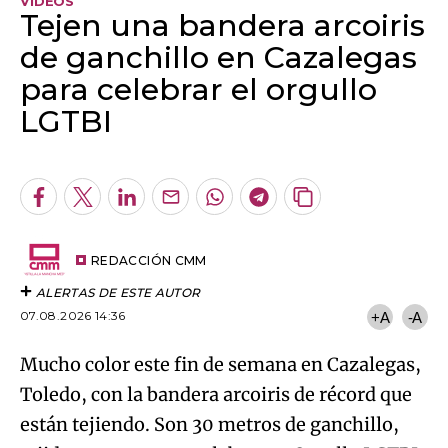
VIDEOS
Tejen una bandera arcoiris
de ganchillo en Cazalegas
para celebrar el orgullo
LGTBI
Algo salió mal.
An error occurred, please try again later.
Facebook
Twitter
LinkedIn
Enviar
Whatsapp
Telegram
Copiar
por
URL
Try again
Email
del
artículo
REDACCIÓN CMM
ALERTAS DE ESTE AUTOR
07.08.2026 14:36
+A
-A
Mucho color este fin de semana en Cazalegas,
Toledo, con la bandera arcoiris de récord que
están tejiendo. Son 30 metros de ganchillo,