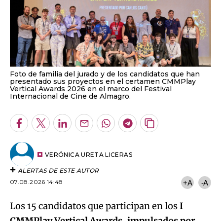
Foto de familia del jurado y de los candidatos que han
presentado sus proyectos en el certamen CMMPlay
Vertical Awards 2026 en el marco del Festival
Internacional de Cine de Almagro.
Facebook
Twitter
LinkedIn
Enviar
Whatsapp
Telegram
Copiar
por
URL
Email
del
artículo
VERÓNICA URETA LICERAS
ALERTAS DE ESTE AUTOR
07.08.2026 14:48
+A
-A
Los 15 candidatos que participan en los
I
CMMPlay Vertical Awards, impulsados por