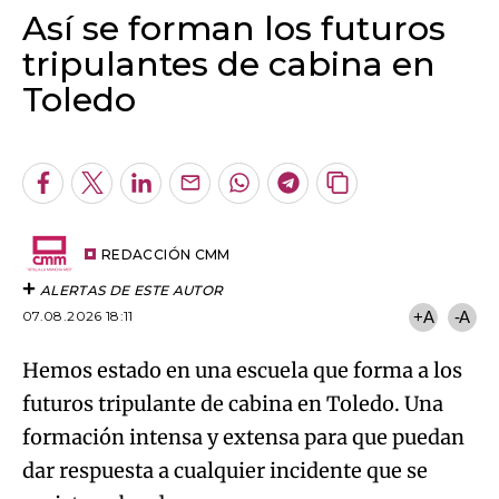
Así se forman los futuros
tripulantes de cabina en
Toledo
Algo salió mal.
An error occurred, please try again later.
Facebook
Twitter
LinkedIn
Enviar
Whatsapp
Telegram
Copiar
por
URL
Try again
Email
del
artículo
REDACCIÓN CMM
ALERTAS DE ESTE AUTOR
07.08.2026 18:11
+A
-A
Hemos estado en una escuela que forma a los
futuros tripulante de cabina en Toledo. Una
formación intensa y extensa para que puedan
dar respuesta a cualquier incidente que se