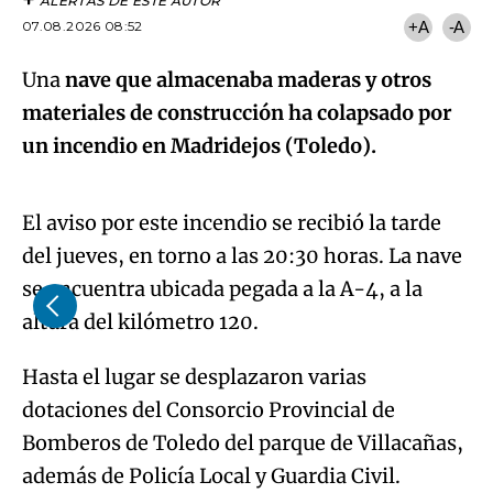
ALERTAS DE ESTE AUTOR
07.08.2026 08:52
+A
-A
Una
nave que almacenaba maderas y otros
materiales de construcción ha colapsado por
Algo salió mal.
un incendio en Madridejos (Toledo).
An error occurred, please try again later.
El aviso por este incendio se recibió la tarde
del jueves, en torno a las 20:30 horas. La nave
Try again
se encuentra ubicada pegada a la A-4, a la
altura del kilómetro 120.
Hasta el lugar se desplazaron varias
dotaciones del Consorcio Provincial de
Bomberos de Toledo del parque de Villacañas,
además de Policía Local y Guardia Civil.