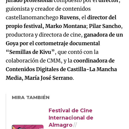
jurado profesional
compuesto por el
director
,
Try again
guionista y creador de contenidos
castellanomanchego
Ruvens
, el
director del
propio festival, Marko Montana
;
Pilar Sancho
,
productora y directora de cine,
ganadora de un
Goya por el cortometraje documental
“Semillas de Kivu”
, que contó con la
colaboración de CMM, y la
coordinadora de
Contenidos Digitales de Castilla-La Mancha
Media, María José Serrano
.
MIRA TAMBIÉN
Festival de Cine
Internacional de
Almagro