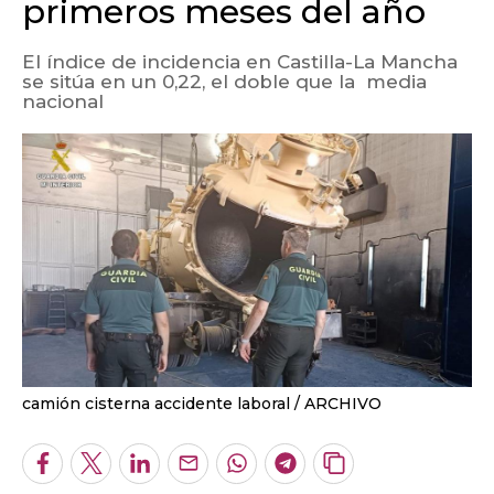
primeros meses del año
El índice de incidencia en Castilla-La Mancha
se sitúa en un 0,22, el doble que la media
nacional
camión cisterna accidente laboral
ARCHIVO
Facebook
Twitter
LinkedIn
Enviar
Whatsapp
Telegram
Copiar
por
URL