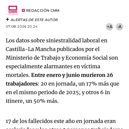
Email
del
artículo
REDACCIÓN CMM
ALERTAS DE ESTE AUTOR
07.08.2026 20:24
+A
-A
Los datos sobre siniestralidad laboral en
Castilla-La Mancha publicados por el
Ministerio de Trabajo y Economía Social son
especialmente alarmantes en víctima
mortales.
Entre enero y junio murieron 26
trabajadores
: 20 en jornada, un 17% más que
en el mismo periodo de 2025; y otros 6 in
Algo salió mal.
itinere, un 50% más.
An error occurred, please try again later.
17 de los fallecidos este año en jornada eran