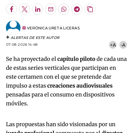
Facebook
Twitter
LinkedIn
Enviar
Whatsapp
Telegram
Copiar
por
URL
Email
del
artículo
VERÓNICA URETA LICERAS
ALERTAS DE ESTE AUTOR
07.08.2026 14:48
+A
-A
Se ha proyectado el
capítulo piloto
de cada una
de estas series verticales que participan en
este certamen con el que se pretende dar
impulso a estas
creaciones audiovisuales
pensadas para el consumo en dispositivos
Algo salió mal.
móviles.
An error occurred, please try again later.
Las propuestas han sido visionadas por un