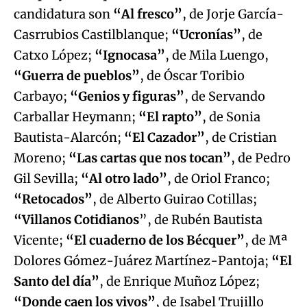
candidatura son
“Al fresco”
, de Jorje García-
Casrrubios Castilblanque;
“Ucronías”
, de
Catxo López;
“Ignocasa”
, de Mila Luengo,
“Guerra de pueblos”
, de Óscar Toribio
Carbayo;
“Genios y figuras”
, de Servando
Carballar Heymann;
“El rapto”
, de Sonia
Bautista-Alarcón;
“El Cazador”
, de Cristian
Moreno;
“Las cartas que nos tocan”
, de Pedro
Gil Sevilla;
“Al otro lado”
, de Oriol Franco;
“Retocados”
, de Alberto Guirao Cotillas;
“Villanos Cotidianos
”, de Rubén Bautista
Vicente;
“El cuaderno de los Bécquer”
, de Mª
Dolores Gómez-Juárez Martínez-Pantoja;
“El
Santo del día”
, de Enrique Muñoz López;
“Donde caen los vivos”
, de Isabel Trujillo