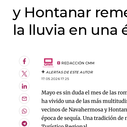
y Hontanar rem
la lluvia en una
An error oc
Facebook
REDACCIÓN CMM
ALERTAS DE ESTE AUTOR
Twitter
17.05.2026 17:25
LinkedIn
Mayo es sin duda el mes de las rom
ha vivido una de las más multitudin
Enviar
por
vecinos de Navahermosa y Hontana
Email
Whatsapp
época de sequía. Una tradición de m
Telegram
Turístico Regional.