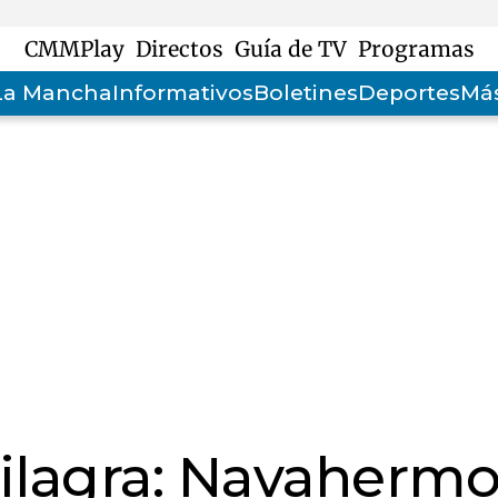
CMMPlay
Directos
Guía de TV
Programas
-La Mancha
Informativos
Boletines
Deportes
Más
ilagra: Navaherm