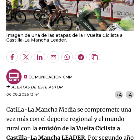
Imagen de una de las etapas de la I Vuelta Ciclista a
Castilla-La Mancha Leader.
Facebook
Twitter
LinkedIn
Enviar
Whatsapp
Telegram
Copiar
por
URL
Email
del
artículo
COMUNICACIÓN CMM
ALERTAS DE ESTE AUTOR
06.08.2026 13:44
+A
-A
Catilla-La Mancha Media se compromete una
vez más con el deporte regional y el mundo
rural con la
emisión de la Vuelta Ciclista a
Castilla-La Mancha LEADER
. Por segundo año
consecutivo se recorren las cinco provincias
de la región de la mano de
RECAMDER
y la
Federación de Ciclismo de Castilla-La