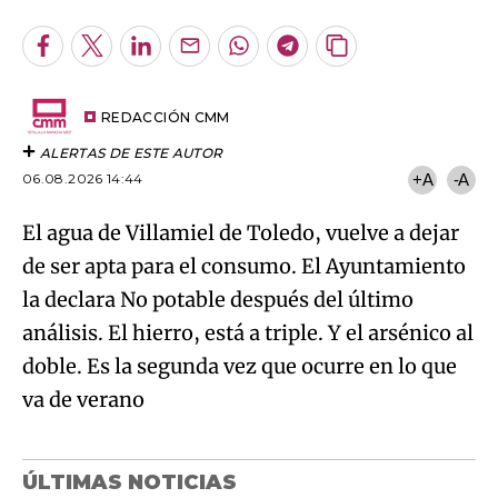
artículo
REDACCIÓN CMM
ALERTAS DE ESTE AUTOR
06.08.2026 14:44
+A
-A
El agua de Villamiel de Toledo, vuelve a dejar
de ser apta para el consumo. El Ayuntamiento
la declara No potable después del último
análisis. El hierro, está a triple. Y el arsénico al
doble. Es la segunda vez que ocurre en lo que
va de verano
ÚLTIMAS NOTICIAS
Castilla-La Mancha a las 8 -
06/08/2026