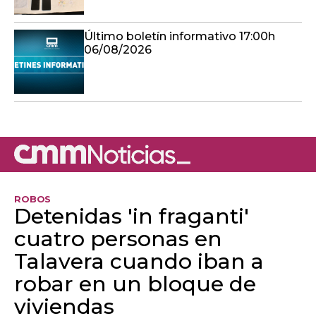
ROBOS
Detenidas 'in fraganti'
cuatro personas en
Talavera cuando iban a
robar en un bloque de
viviendas
Gracias a estos arrestos, se han podido
esclarecer cuatro robos más: dos en Talavera,
otro en Valencia y uno más en la localidad
valenciana de Xátiva.