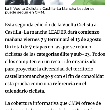
Esta segunda edición de la Vuelta Ciclista a
Castilla-La mancha LEADER dará
comienzo
mañana viernes 7 y terminará el 13 de agosto
.
Un total de
7 etapas
en las que se reúnen
ciclistas de las
categorías élite y sub-23
. Todos
ellos compiten en un recorrido organizado
para proyectar la diversidad del territorio
castellanomanchego y con el fin de consolidar
esta prueba como una
referencia en el
calendario ciclista
.
La cobertura informativa que CMM ofrece de
cada una de las jornadas de la vuelta está
liderada por
David García
. El programa
“Estando Contigo” emitirá en directo las
llegadas
, además de realizar conexiones en