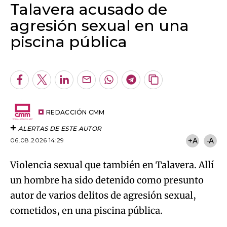
Facebook
Twitter
LinkedIn
Enviar
Whatsapp
Telegram
Copiar
por
URL
Try again
Email
del
artículo
REDACCIÓN CMM
ALERTAS DE ESTE AUTOR
06.08.2026 14:29
+A
-A
Violencia sexual que también en Talavera. Allí
un hombre ha sido detenido como presunto
autor de varios delitos de agresión sexual,
cometidos, en una piscina pública.
ÚLTIMAS NOTICIAS
Último boletín informativo 20:00h