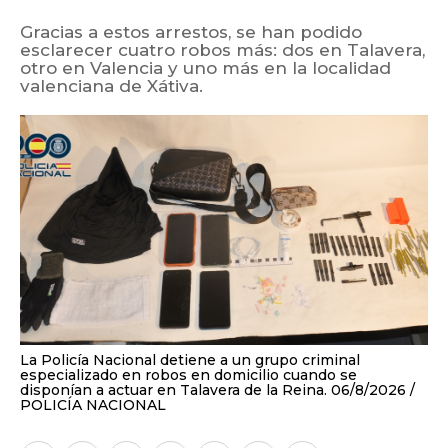
La Policía Nacional detiene a un grupo criminal
especializado en robos en domicilio cuando se
disponían a actuar en Talavera de la Reina. 06/8/2026
POLICÍA NACIONAL
Facebook
Twitter
LinkedIn
Enviar
Whatsapp
Telegram
Copiar
por
URL
Email
del
artículo
REDACCIÓN CMM