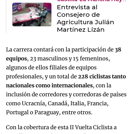
La carrera contará con la participación de
38
equipos
, 23 masculinos y 15 femeninos,
algunos de ellos filiales de equipos
profesionales, y un total de
228 ciclistas tanto
nacionales como internacionales
, con la
inclusión de corredores y corredoras de países
como Ucracnía, Canadá, Italia, Francia,
Portugal o Paraguay, entre otros.
Con la cobertura de esta II Vuelta Ciclista a
Castilla-La Mancha LEADER, la
radiotelevisión autonómica
, inmersa en la
celebración de su
25 aniversario
, refuerza su
vocación de servicio público y compromiso