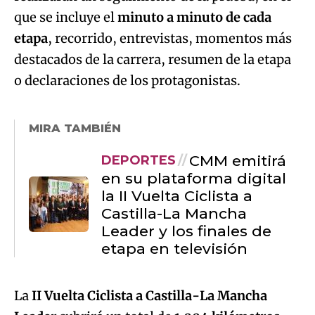
o declaraciones de los protagonistas.
MIRA TAMBIÉN
CMM emitirá
DEPORTES
en su plataforma digital
la II Vuelta Ciclista a
Castilla-La Mancha
Leader y los finales de
etapa en televisión
La
II Vuelta Ciclista a Castilla-La Mancha
Leader
cubrirá un total de
1.004 kilómetros
durante sus 7 etapas, 5 de la categoría
masculina y 2 de la femenina, en las que serán
protagonistas las
cinco provincias y 102