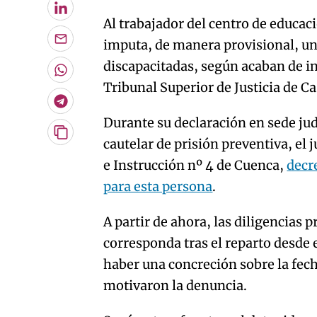
LinkedIn
Al trabajador del centro de educac
imputa, de manera provisional, un
Enviar
por
discapacitadas, según acaban de i
Email
Whatsapp
Tribunal Superior de Justicia de C
Telegram
Durante su declaración en sede judi
Copiar
cautelar de prisión preventiva, el
URL
e Instrucción nº 4 de Cuenca,
decr
del
artículo
para esta persona
.
A partir de ahora, las diligencias 
corresponda tras el reparto desde 
haber una concreción sobre la fech
motivaron la denuncia.