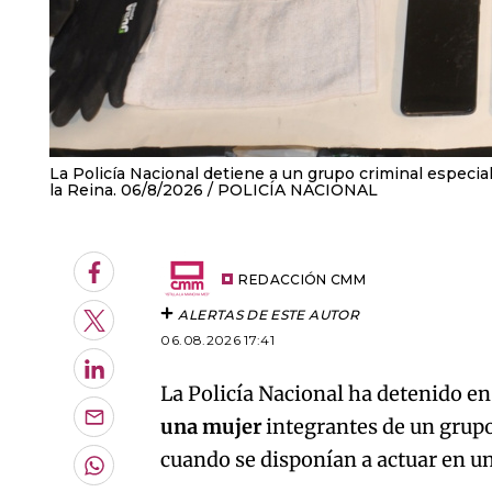
La Policía Nacional detiene a un grupo criminal especia
la Reina. 06/8/2026
POLICÍA NACIONAL
Facebook
REDACCIÓN CMM
ALERTAS DE ESTE AUTOR
Twitter
06.08.2026 17:41
LinkedIn
La Policía Nacional ha detenido en
una mujer
integrantes de un grup
Enviar
por
cuando se disponían a actuar en un
Email
Whatsapp