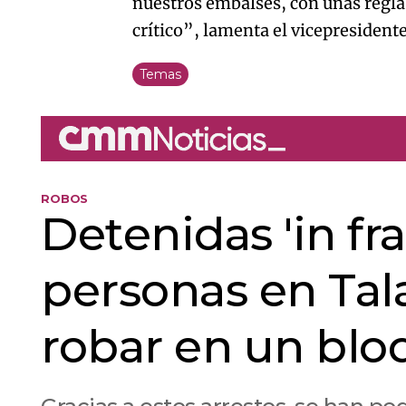
nuestros embalses, con unas regla
crítico”, lamenta el vicepresidente
Temas
ROBOS
Detenidas 'in fr
personas en Tal
robar en un blo