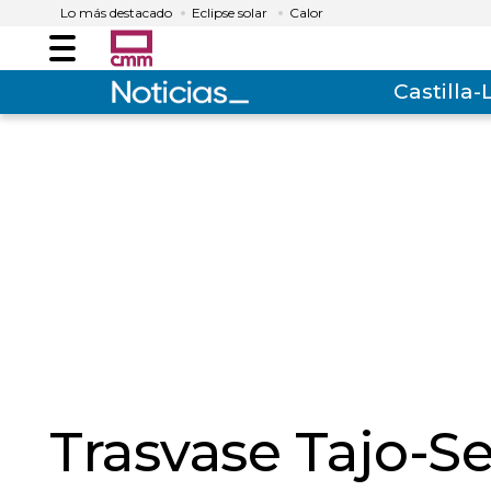
Lo más destacado
Eclipse solar
Calor
Menú
Castilla
Trasvase Tajo-S