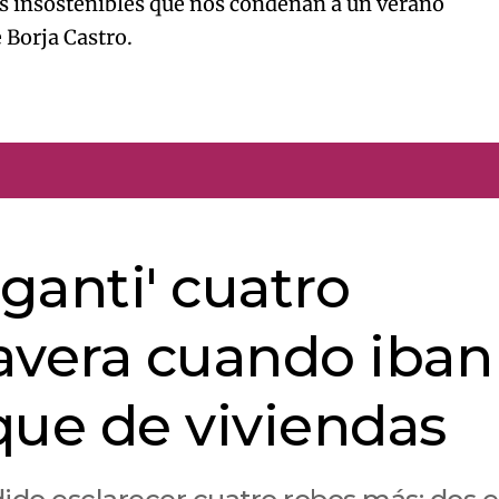
s insostenibles que nos condenan a un verano
 Borja Castro.
aganti' cuatro
avera cuando iban
que de viviendas