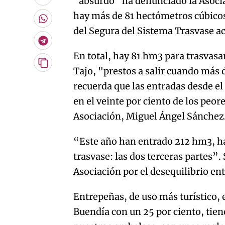
"absurdo" ha denunciado la Asoci
Enviar
por
hay más de 81 hectómetros cúbicos
Email
Whatsapp
del Segura del Sistema Trasvase 
Telegram
En total, hay 81 hm3 para trasvas
Copiar
Tajo, "prestos a salir cuando más
URL
recuerda que las entradas desde e
del
artículo
en el veinte por ciento de los peor
Asociación, Miguel Ángel Sánchez
“Este año han entrado 212 hm3, has
trasvase: las dos terceras partes”.
Asociación por el desequilibrio en
Entrepeñas, de uso más turístico, 
Buendía con un 25 por ciento, tie