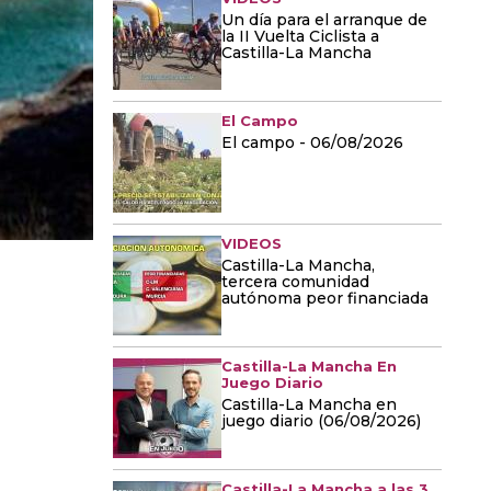
Un día para el arranque de
la II Vuelta Ciclista a
Castilla-La Mancha
El Campo
El campo - 06/08/2026
VIDEOS
Castilla-La Mancha,
tercera comunidad
autónoma peor financiada
Castilla-La Mancha En
Juego Diario
Castilla-La Mancha en
juego diario (06/08/2026)
Castilla-La Mancha a las 3