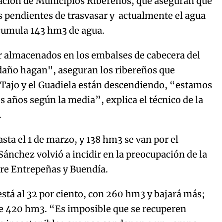
ación de Municipios Ribereños, que aseguran que
 pendientes de trasvasar y actualmente el agua
acumula 143 hm3 de agua.
ar almacenados en los embalses de cabecera del
 daño hagan", aseguran los ribereños que
l Tajo y el Guadiela están descendiendo, “estamos
es años según la media”, explica el técnico de la
.
ta el 1 de marzo, y 138 hm3 se van por el
 Sánchez volvió a incidir en la preocupación de la
tre Entrepeñas y Buendía.
está al 32 por ciento, con 260 hm3 y bajará más;
ne 420 hm3. “Es imposible que se recuperen