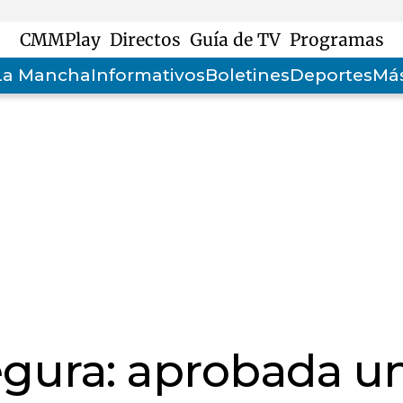
CMMPlay
Directos
Guía de TV
Programas
-La Mancha
Informativos
Boletines
Deportes
Más
egura: aprobada u