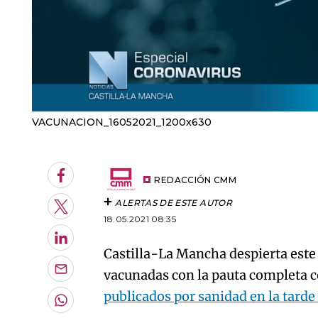
VACUNACION_16052021_1200x630
Facebook
REDACCIÓN CMM
ALERTAS DE ESTE AUTOR
Twitter
18.05.2021 08:35
LinkedIn
Castilla-La Mancha despierta est
vacunadas con la pauta completa c
Enviar
por
publicados por sanidad en la tarde 
Email
Whatsapp