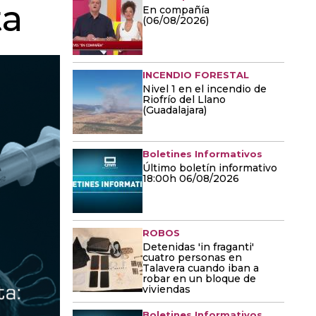
ta
En compañía
(06/08/2026)
INCENDIO FORESTAL
Nivel 1 en el incendio de
Riofrío del Llano
(Guadalajara)
Boletines Informativos
Último boletín informativo
18:00h 06/08/2026
ROBOS
Detenidas 'in fraganti'
cuatro personas en
Talavera cuando iban a
robar en un bloque de
viviendas
Boletines Informativos