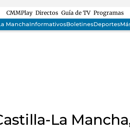
CMMPlay
Directos
Guía de TV
Programas
-La Mancha
Informativos
Boletines
Deportes
Más
astilla-La Mancha,