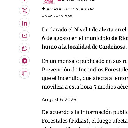
Facebook
ALERTAS DE ESTE AUTOR
Twitter
06.08.2026 18:56
LinkedIn
Declarado el
Nivel 1 de alerta en e
6 de agosto en el municipio
de Rio
Enviar
por
humo a la localidad de Cardeñosa
Email
Whatsapp
En un mensaje publicado en sus red
Telegram
Prevención de Incendios Forestal
Copiar
que el incendio, que afecta al ent
URL
moviliza a esta hora 5 medios aére
del
artículo
August 6, 2026
De acuerdo a la información publi
Forestales (Fidias), el fuego afect