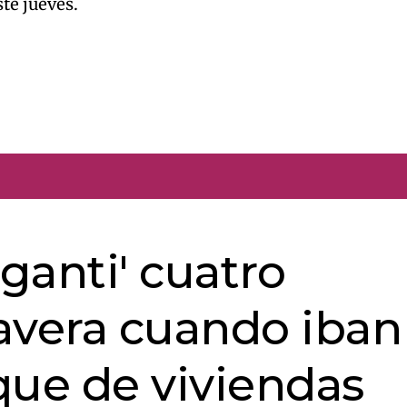
este jueves.
aganti' cuatro
avera cuando iban
que de viviendas