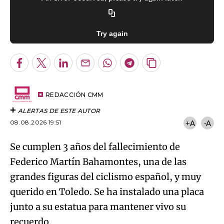
Try again
Facebook
Twitter
LinkedIn
Enviar
Whatsapp
Telegram
Copiar
por
URL
Email
del
artículo
REDACCIÓN CMM
ALERTAS DE ESTE AUTOR
08.08.2026 19:51
+A
-A
Se cumplen 3 años del fallecimiento de
Federico Martín Bahamontes, una de las
grandes figuras del ciclismo español, y muy
querido en Toledo. Se ha instalado una placa
junto a su estatua para mantener vivo su
recuerdo.