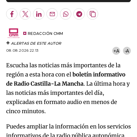
Facebook
Twitter
LinkedIn
Enviar
Whatsapp
Telegram
Copiar
por
URL
Email
del
artículo
REDACCIÓN CMM
ALERTAS DE ESTE AUTOR
08.08.2026 22:13
+A
-A
Escucha las noticias más importantes de la
región a esta hora con el
boletín informativo
de Radio Castilla-La Mancha
. La última hora y
las noticias más importantes del día,
explicadas en formato audio en menos de
cinco minutos.
Puedes ampliar la información en los servicios
informativos de la radio pública autonómica