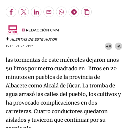
Facebook
Twitter
LinkedIn
Enviar
Whatsapp
Telegram
Copiar
por
URL
Try again
Email
del
artículo
REDACCIÓN CMM
ALERTAS DE ESTE AUTOR
13.09.2023 21:17
+A
-A
las tormentas de este miércoles dejaron unos
50 litros por metro cuadrado en litros en 20
minutos en pueblos de la provincia de
Albacete como Alcalá de Júcar. La tromba de
agua arrasó las calles del pueblo, los cultivos y
ha provocado complicaciones en dos
carreteras. Cuatro conductores quedaron
aislados y tuvieron que continuar por su