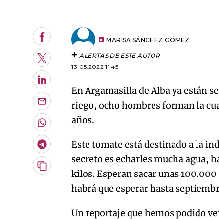
An error oc
Facebook
MARISA SÁNCHEZ GÓMEZ
ALERTAS DE ESTE AUTOR
Twitter
13.05.2022 11:45
LinkedIn
En Argamasilla de Alba ya están s
riego, ocho hombres forman la cua
Enviar
por
años.
Email
Whatsapp
Este tomate está destinado a la ind
Telegram
secreto es echarles mucha agua, h
Copiar
kilos. Esperan sacar unas 100.000
URL
habrá que esperar hasta septiembr
del
artículo
Un reportaje que hemos podido ve