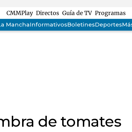
CMMPlay
Directos
Guía de TV
Programas
-La Mancha
Informativos
Boletines
Deportes
Más
embra de tomates