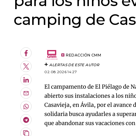
para los niños 
camping de Cas
An error oc
Facebook
REDACCIÓN CMM
ALERTAS DE ESTE AUTOR
Twitter
02.08.2026 14:27
LinkedIn
El campamento de El Piélago de N
abierto sus instalaciones a los ni
Enviar
por
Casavieja, en Ávila, por el avanc
Email
Whatsapp
solidaria busca ayudarles a supera
Telegram
que abandonar sus vacaciones con 
Copiar