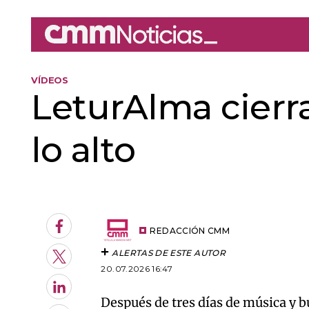
VÍDEOS
LeturAlma cierr
lo alto
An error oc
Facebook
REDACCIÓN CMM
ALERTAS DE ESTE AUTOR
Twitter
20.07.2026 16:47
LinkedIn
Después de tres días de música y b