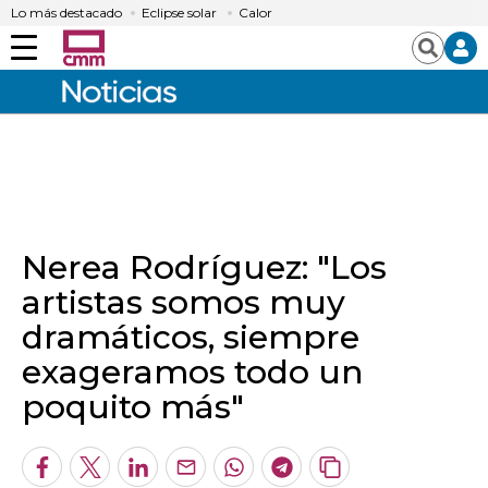
Lo más destacado
Eclipse solar
Calor
Menú
Buscar
Nerea Rodríguez: "Los
artistas somos muy
dramáticos, siempre
exageramos todo un
poquito más"
Facebook
Twitter
LinkedIn
Enviar
Whatsapp
Telegram
Copiar