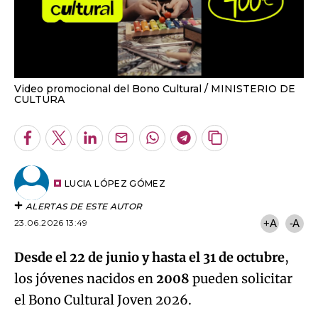
Video promocional del Bono Cultural
MINISTERIO DE
CULTURA
Facebook
Twitter
LinkedIn
Enviar
Whatsapp
Telegram
Copiar
por
URL
Email
del
artículo
LUCIA LÓPEZ GÓMEZ
ALERTAS DE ESTE AUTOR
23.06.2026 13:49
+A
-A
Desde el 22 de junio y hasta el 31 de octubre
,
los jóvenes nacidos en
2008
pueden solicitar
el Bono Cultural Joven 2026.