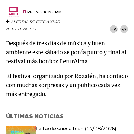
por
URL
Try again
Email
del
artículo
REDACCIÓN CMM
ALERTAS DE ESTE AUTOR
20.07.2026 16:47
+A
-A
Después de tres días de música y buen
ambiente este sábado se ponía punto y final al
festival más bonico: LeturAlma
El festival organizado por Rozalén, ha contado
con muchas sorpresas y un público cada vez
más entregado.
ÚLTIMAS NOTICIAS
La tarde suena bien (07/08/2026)