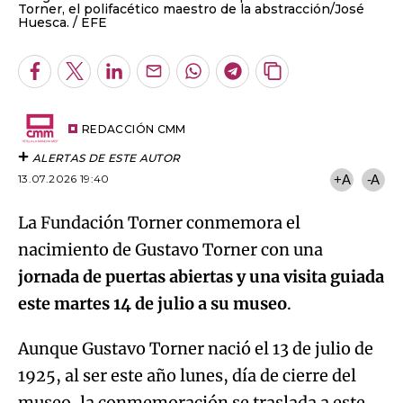
Torner, el polifacético maestro de la abstracción/José
Huesca.
EFE
Facebook
Twitter
LinkedIn
Enviar
Whatsapp
Telegram
Copiar
por
URL
Email
del
artículo
REDACCIÓN CMM
ALERTAS DE ESTE AUTOR
13.07.2026 19:40
+A
-A
La Fundación Torner conmemora el
nacimiento de Gustavo Torner con una
jornada de puertas abiertas y una visita guiada
este martes 14 de julio a su museo
.
Aunque Gustavo Torner nació el 13 de julio de
1925, al ser este año lunes, día de cierre del
museo, la conmemoración se traslada a este