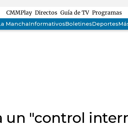
CMMPlay
Directos
Guía de TV
Programas
-La Mancha
Informativos
Boletines
Deportes
Más
 un "control inter