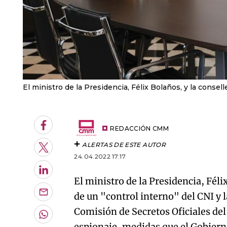
El ministro de la Presidencia, Félix Bolaños, y la consell
Facebook
REDACCIÓN CMM
ALERTAS DE ESTE AUTOR
Twitter
24.04.2022 17:17
LinkedIn
El ministro de la Presidencia, Fél
de un "control interno" del CNI y 
Enviar
por
Comisión de Secretos Oficiales de
Email
Whatsapp
espionaje, medidas que el Gobierno