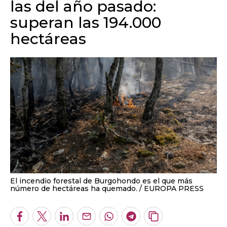
las del año pasado:
superan las 194.000
hectáreas
El incendio forestal de Burgohondo es el que más
número de hectáreas ha quemado.
EUROPA PRESS
Facebook
Twitter
LinkedIn
Enviar
Whatsapp
Telegram
Copiar