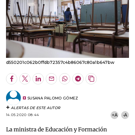
d550201c062b0ffdb72357c4b86067c80a1b647bw
Facebook
Twitter
LinkedIn
Enviar
Whatsapp
Telegram
Copiar
por
URL
Email
del
artículo
SUSANA PALOMO GÓMEZ
ALERTAS DE ESTE AUTOR
14.05.2020 08:44
+A
-A
La ministra de Educación y Formación