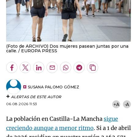
(Foto de ARCHIVO) Dos mujeres pasean juntas por una
calle.
EUROPA PRESS
Facebook
Twitter
LinkedIn
Enviar
Whatsapp
Telegram
Copiar
por
URL
Email
del
artículo
SUSANA PALOMO GÓMEZ
ALERTAS DE ESTE AUTOR
06.08.2026 11:53
+A
-A
La población en Castilla-La Mancha
sigue
creciendo aunque a menor ritmo
. Si a 1 de abril