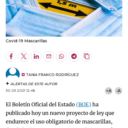
Covid-19 Mascarillas
Facebook
Twitter
LinkedIn
Enviar
Whatsapp
Telegram
Copiar
por
URL
Email
del
artículo
TANIA FRANCO RODRÍGUEZ
ALERTAS DE ESTE AUTOR
30.03.2021 12:48
+A
-A
El Boletín Oficial del Estado
(BOE)
ha
publicado hoy un nuevo proyecto de ley que
endurece el uso obligatorio de mascarillas,