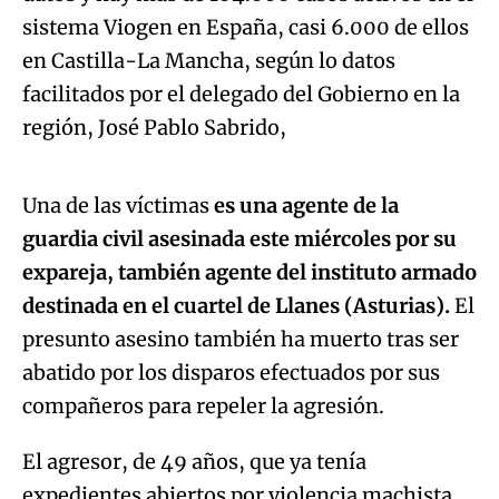
sistema Viogen en España, casi 6.000 de ellos
en Castilla-La Mancha, según lo datos
facilitados por el delegado del Gobierno en la
Algo salió mal.
región, José Pablo Sabrido,
An error occurred, please try again later.
Una de las víctimas
es una agente de la
guardia civil asesinada este miércoles por su
Try again
expareja, también agente del instituto armado
destinada en el cuartel de Llanes (Asturias).
El
presunto asesino también ha muerto tras ser
abatido por los disparos efectuados por sus
compañeros para repeler la agresión.
El agresor, de 49 años, que ya tenía
expedientes abiertos por violencia machista,