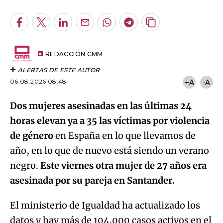
Facebook
Twitter
LinkedIn
Enviar
Whatsapp
Telegram
Copiar
por
URL
Email
del
artículo
REDACCIÓN CMM
ALERTAS DE ESTE AUTOR
06.08.2026 08:48
+A
-A
Dos mujeres asesinadas en las últimas 24
horas elevan ya a 35 las víctimas por violencia
de género
en España en lo que llevamos de
año, en lo que de nuevo está siendo un verano
negro.
Este viernes otra mujer de 27 años era
asesinada por su pareja en Santander.
El ministerio de Igualdad ha actualizado los
datos y hay más de 104.000 casos activos en el