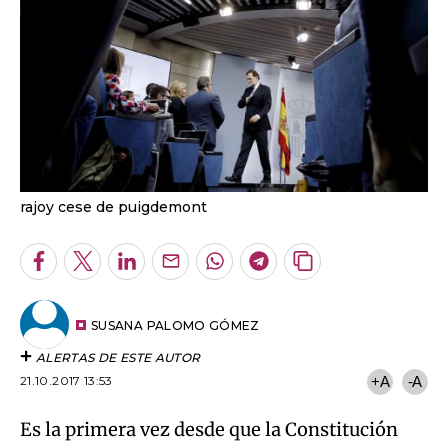
rajoy cese de puigdemont
Facebook
Twitter
LinkedIn
Enviar
Whatsapp
Telegram
Copiar
por
URL
Email
del
artículo
SUSANA PALOMO GÓMEZ
ALERTAS DE ESTE AUTOR
21.10.2017 13:53
+A
-A
Es la primera vez desde que la Constitución