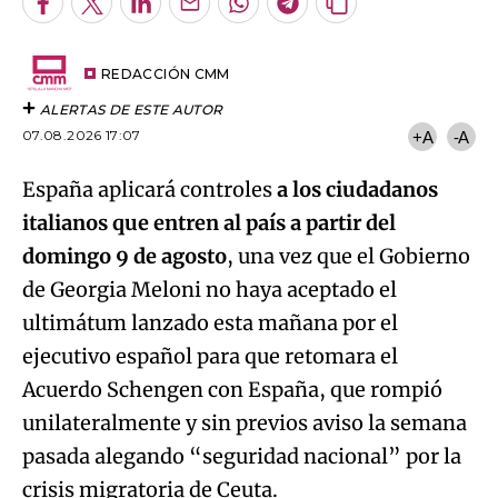
Facebook
Twitter
LinkedIn
Enviar
Whatsapp
Telegram
Copiar
por
URL
Email
del
artículo
REDACCIÓN CMM
ALERTAS DE ESTE AUTOR
07.08.2026 17:07
+A
-A
España aplicará controles
a los ciudadanos
italianos que entren al país a partir del
domingo 9 de agosto
, una vez que el Gobierno
de Georgia Meloni no haya aceptado el
ultimátum lanzado esta mañana por el
ejecutivo español para que retomara el
Acuerdo Schengen con España, que rompió
unilateralmente y sin previos aviso la semana
pasada alegando “seguridad nacional” por la
Algo salió mal.
crisis migratoria de Ceuta.