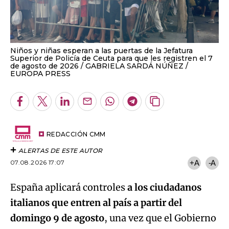
Niños y niñas esperan a las puertas de la Jefatura
Superior de Policía de Ceuta para que les registren el 7
de agosto de 2026
GABRIELA SARDÁ NÚÑEZ /
EUROPA PRESS
Facebook
Twitter
LinkedIn
Enviar
Whatsapp
Telegram
Copiar
por
URL
Email
del
artículo
REDACCIÓN CMM
ALERTAS DE ESTE AUTOR
07.08.2026 17:07
+A
-A
España aplicará controles
a los ciudadanos
italianos que entren al país a partir del
domingo 9 de agosto
, una vez que el Gobierno