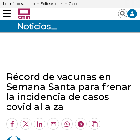
Lo más destacado
Eclipse solar
Calor
Menú
Buscar
Récord de vacunas en
Semana Santa para frenar
la incidencia de casos
covid al alza
Facebook
Twitter
LinkedIn
Enviar
Whatsapp
Telegram
Copiar
por
URL
Email
del