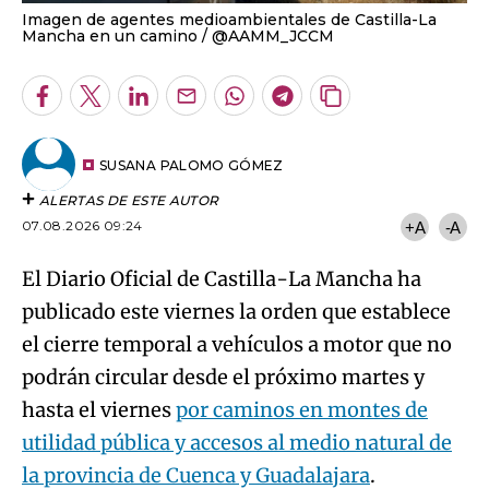
Imagen de agentes medioambientales de Castilla-La
Mancha en un camino
@AAMM_JCCM
Facebook
Twitter
LinkedIn
Enviar
Whatsapp
Telegram
Copiar
por
URL
Email
del
artículo
SUSANA PALOMO GÓMEZ
ALERTAS DE ESTE AUTOR
07.08.2026 09:24
+A
-A
El Diario Oficial de Castilla-La Mancha ha
publicado este viernes la orden que establece
el cierre temporal a vehículos a motor que no
podrán circular desde el próximo martes y
hasta el viernes
por caminos en montes de
utilidad pública y accesos al medio natural de
la provincia de Cuenca y Guadalajara
.