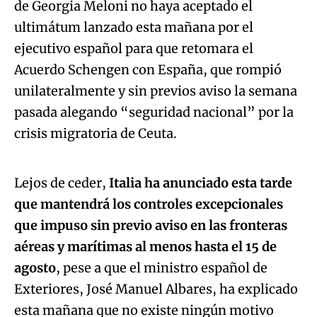
de Georgia Meloni no haya aceptado el
ultimátum lanzado esta mañana por el
ejecutivo español para que retomara el
Acuerdo Schengen con España, que rompió
unilateralmente y sin previos aviso la semana
pasada alegando “seguridad nacional” por la
Algo salió mal.
crisis migratoria de Ceuta.
An error occurred, please try again later.
Lejos de ceder,
Italia ha anunciado esta tarde
que mantendrá los controles excepcionales
Try again
que impuso sin previo aviso en las fronteras
aéreas y marítimas al menos hasta el 15 de
agosto
, pese a que el ministro español de
Exteriores, José Manuel Albares, ha explicado
esta mañana que no existe ningún motivo