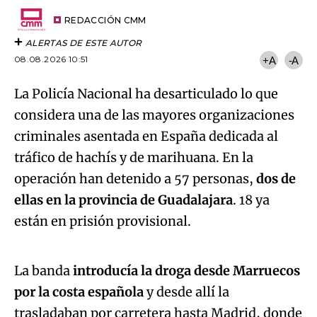
Email
del
artículo
REDACCIÓN CMM
ALERTAS DE ESTE AUTOR
08.08.2026 10:51
+A
-A
La Policía Nacional ha desarticulado lo que
considera una de las mayores organizaciones
criminales asentada en España dedicada al
tráfico de hachís y de marihuana. En la
operación han detenido a 57 personas,
dos de
ellas en la provincia de Guadalajara
. 18 ya
Algo salió mal.
están en prisión provisional.
An error occurred, please try again later.
La banda
introducía la droga desde Marruecos
por la costa española
y desde allí la
Try again
trasladaban por carretera hasta Madrid, donde