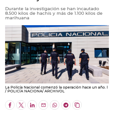
Durante la investigación se han incautado
8.500 kilos de hachís y más de 1.100 kilos de
marihuana
La Policía Nacional comenzó la operación hace un año. l
POLICÍA NACIONA/ ARCHIVOL
Facebook
Twitter
LinkedIn
Enviar
Whatsapp
Telegram
Copiar
por
URL