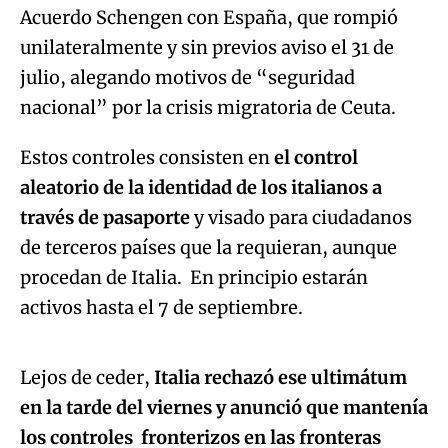
Acuerdo Schengen con España, que rompió
unilateralmente y sin previos aviso el 31 de
julio, alegando motivos de “seguridad
nacional” por la crisis migratoria de Ceuta.
Estos controles consisten en
el control
aleatorio de la identidad de los italianos a
través de pasaporte
y visado para ciudadanos
de terceros países que la requieran, aunque
procedan de Italia. En principio estarán
Algo salió mal.
activos hasta el 7 de septiembre.
An error occurred, please try again later.
Lejos de ceder,
Italia rechazó ese ultimátum
en la tarde del viernes y anunció que mantenía
Try again
los controles fronterizos en las fronteras