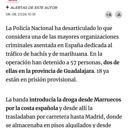
ALERTAS DE ESTE AUTOR
08.08.2026 10:51
+A
-A
La Policía Nacional ha desarticulado lo que
considera una de las mayores organizaciones
criminales asentada en España dedicada al
tráfico de hachís y de marihuana. En la
operación han detenido a 57 personas,
dos de
ellas en la provincia de Guadalajara
. 18 ya
Algo salió mal.
están en prisión provisional.
An error occurred, please try again later.
La banda
introducía la droga desde Marruecos
por la costa española
y desde allí la
Try again
trasladaban por carretera hasta Madrid, donde
se almacenaba en pisos alquilados y desde