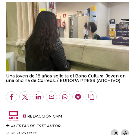
Una joven de 18 años solicita el Bono Cultural Joven en
una oficina de Correos.
EUROPA PRESS (ARCHIVO)
Facebook
Twitter
LinkedIn
Enviar
Whatsapp
Telegram
Copiar
por
URL
Email
del
artículo
REDACCIÓN CMM
ALERTAS DE ESTE AUTOR
13.06.2023 08:55
+A
-A