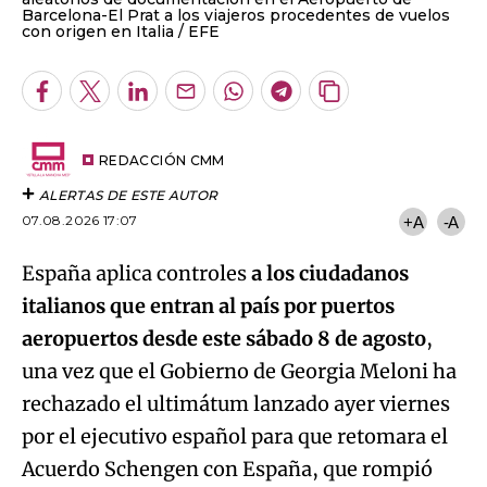
Barcelona-El Prat a los viajeros procedentes de vuelos
con origen en Italia
EFE
Facebook
Twitter
LinkedIn
Enviar
Whatsapp
Telegram
Copiar
por
URL
Email
del
artículo
REDACCIÓN CMM
ALERTAS DE ESTE AUTOR
07.08.2026 17:07
+A
-A
España aplica controles
a los ciudadanos
italianos que entran al país por puertos
aeropuertos desde este sábado 8 de agosto
,
una vez que el Gobierno de Georgia Meloni ha
rechazado el ultimátum lanzado ayer viernes
por el ejecutivo español para que retomara el
Acuerdo Schengen con España, que rompió