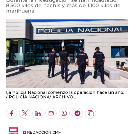
8.500 kilos de hachís y más de 1.100 kilos de
marihuana
La Policía Nacional comenzó la operación hace un año. l
POLICÍA NACIONA/ ARCHIVOL
Facebook
Twitter
LinkedIn
Enviar
Whatsapp
Telegram
Copiar
por
URL
Email
del
artículo
REDACCIÓN CMM