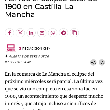
1900 en Castilla-La
Mancha
Algo salió mal.
An error occurred, please try again later.
Facebook
Twitter
LinkedIn
Enviar
Whatsapp
Telegram
Copiar
por
URL
Try again
Email
del
artículo
REDACCIÓN CMM
ALERTAS DE ESTE AUTOR
07.08.2026 14:48
+A
-A
En la comarca de La Mancha el eclipse del
próximo miércoles será parcial. La última vez
que se vio uno completo en esa zona fue en
1900, un acontecimiento que despertó mucho
interés y que atrajo incluso a científicos de