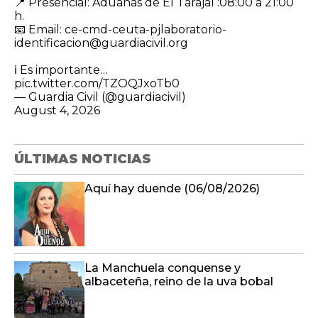
​📍 Presencial: Aduanas de El Tarajal :08:00 a 21:00
h.
📧 Email: ce-cmd-ceuta-pjlaboratorio-
identificacion@guardiacivil.org
ℹ️ Es importante…
pic.twitter.com/TZOQJxoTb0
— Guardia Civil (@guardiacivil)
August 4, 2026
ÚLTIMAS NOTICIAS
Aquí hay duende (06/08/2026)
La Manchuela conquense y
albaceteña, reino de la uva bobal