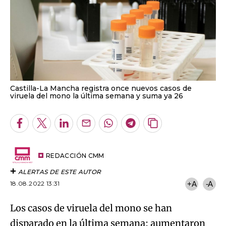
Castilla-La Mancha registra once nuevos casos de
viruela del mono la última semana y suma ya 26
Facebook
Twitter
LinkedIn
Enviar
Whatsapp
Telegram
Copiar
por
URL
Email
del
artículo
REDACCIÓN CMM
ALERTAS DE ESTE AUTOR
18.08.2022 13:31
+A
-A
Los casos de viruela del mono se han
disparado en la última semana: aumentaron