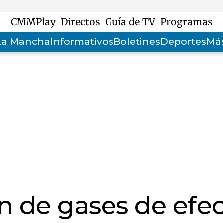
CMMPlay
Directos
Guía de TV
Programas
-La Mancha
Informativos
Boletines
Deportes
Más
n de gases de efe