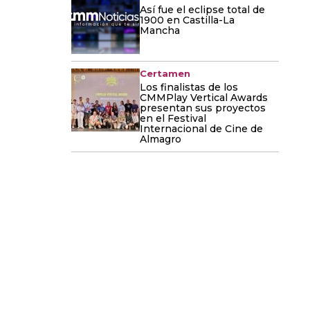
Así fue el eclipse total de
1900 en Castilla-La
Mancha
Certamen
Los finalistas de los
CMMPlay Vertical Awards
presentan sus proyectos
en el Festival
Internacional de Cine de
Almagro