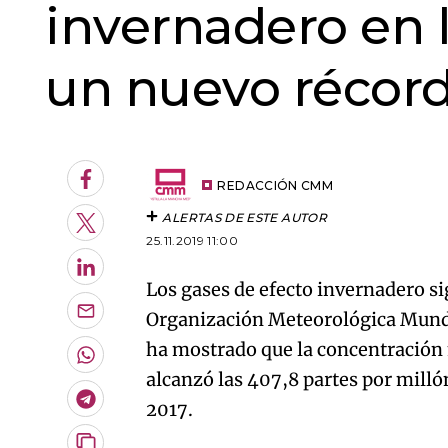
invernadero en 
un nuevo récor
Facebook
REDACCIÓN CMM
ALERTAS DE ESTE AUTOR
Twitter
25.11.2019 11:00
LinkedIn
Los gases de efecto invernadero si
Organización Meteorológica Mundi
Enviar
por
ha mostrado que la concentración
Email
Whatsapp
alcanzó las 407,8 partes por mill
Telegram
2017.