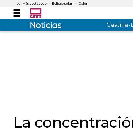
Lo más destacado
Eclipse solar
Calor
Menú
Castilla
La concentració