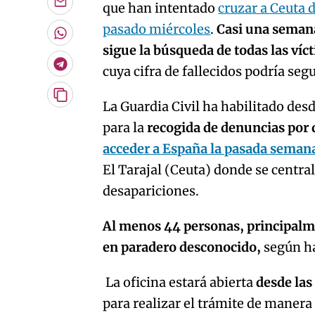
que han intentado
cruzar a Ceuta 
Enviar
por
pasado miércoles
.
Casi una semana
Email
Whatsapp
sigue la búsqueda de todas las ví
Telegram
cuya cifra de fallecidos podría se
Copiar
La Guardia Civil ha habilitado desd
URL
para la
recogida de denuncias por 
del
artículo
acceder a España la pasada seman
El Tarajal (Ceuta) donde se central
desapariciones.
Al menos 44 personas, principalm
en paradero desconocido,
según ha
La oficina estará abierta
desde las
para realizar el trámite de manera