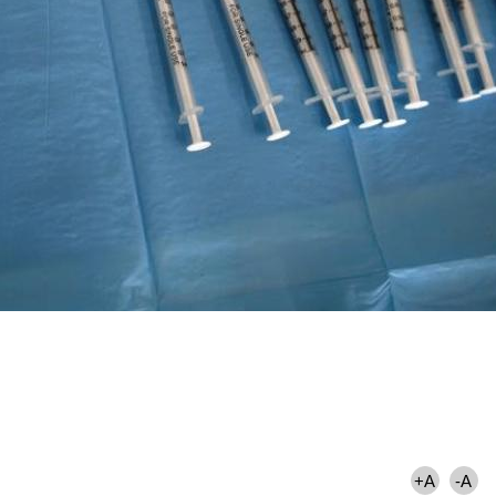
+A
-A