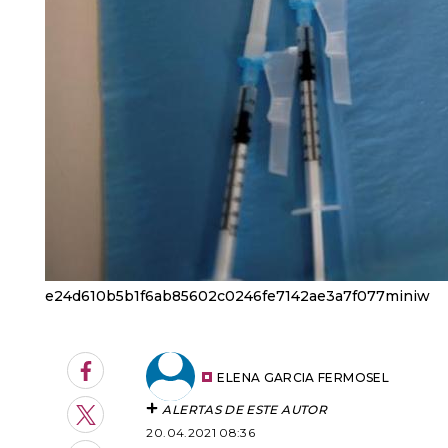
e24d610b5b1f6ab85602c0246fe7142ae3a7f077miniw
Facebook
ELENA GARCIA FERMOSEL
ALERTAS DE ESTE AUTOR
Twitter
20.04.2021 08:36