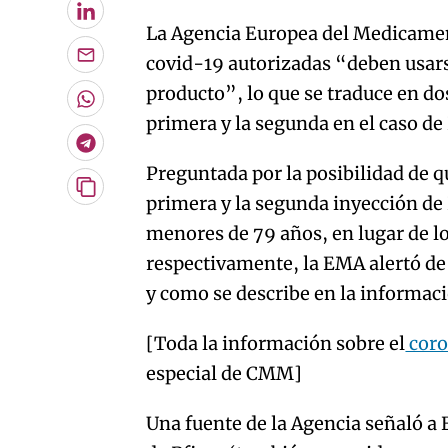
LinkedIn
La Agencia Europea del Medicament
covid-19 autorizadas “deben usarse
Enviar
por
producto”, lo que se traduce en do
Email
Whatsapp
primera y la segunda en el caso d
Telegram
Preguntada por la posibilidad de q
Copiar
primera y la segunda inyección de
URL
menores de 79 años, en lugar de los
del
artículo
respectivamente, la EMA alertó de 
y como se describe en la informac
[Toda la información sobre el
coro
especial de CMM]
Una fuente de la Agencia señaló a 