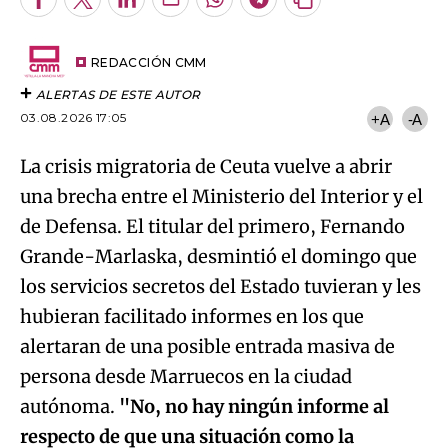
Facebook
Twitter
LinkedIn
Enviar
Whatsapp
Telegram
Copiar
por
URL
Email
del
artículo
REDACCIÓN CMM
ALERTAS DE ESTE AUTOR
03.08.2026 17:05
+A
-A
La crisis migratoria de Ceuta vuelve a abrir
una brecha entre el Ministerio del Interior y el
de Defensa. El titular del primero, Fernando
Grande-Marlaska, desmintió el domingo que
los servicios secretos del Estado tuvieran y les
hubieran facilitado informes en los que
alertaran de una posible entrada masiva de
persona desde Marruecos en la ciudad
autónoma.
"No, no hay ningún informe al
respecto de que una situación como la