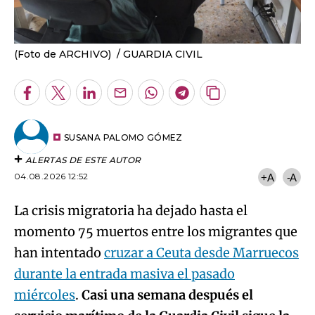
(Foto de ARCHIVO)
GUARDIA CIVIL
Facebook
Twitter
LinkedIn
Enviar
Whatsapp
Telegram
Copiar
por
URL
Email
del
artículo
SUSANA PALOMO GÓMEZ
ALERTAS DE ESTE AUTOR
04.08.2026 12:52
+A
-A
La crisis migratoria ha dejado hasta el
momento 75 muertos entre los migrantes que
han intentado
cruzar a Ceuta desde Marruecos
durante la entrada masiva el pasado
miércoles
.
Casi una semana después el