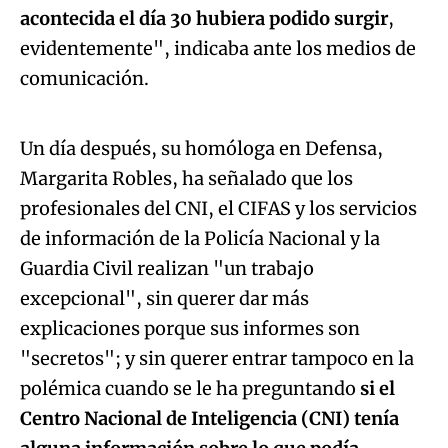
acontecida el día 30 hubiera podido surgir
,
evidentemente", indicaba ante los medios de
Algo salió mal.
comunicación.
An error occurred, please try again later.
Un día después, su homóloga en Defensa,
Margarita Robles, ha señalado que los
Try again
profesionales del CNI, el CIFAS y los servicios
de información de la Policía Nacional y la
Guardia Civil realizan "un trabajo
excepcional", sin querer dar más
explicaciones porque sus informes son
"secretos"; y sin querer entrar tampoco en la
polémica cuando se le ha preguntando
si el
Centro Nacional de Inteligencia (CNI) tenía