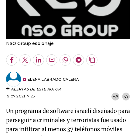
NSO Group espionaje
Facebook
Twitter
LinkedIn
Enviar
Whatsapp
Telegram
Copiar
por
URL
Email
del
artículo
ELENA LABRADO CALERA
ALERTAS DE ESTE AUTOR
19.07.2021 17:23
+A
-A
Un programa de software israelí diseñado para
perseguir a criminales y terroristas fue usado
para infiltrar al menos 37 teléfonos móviles