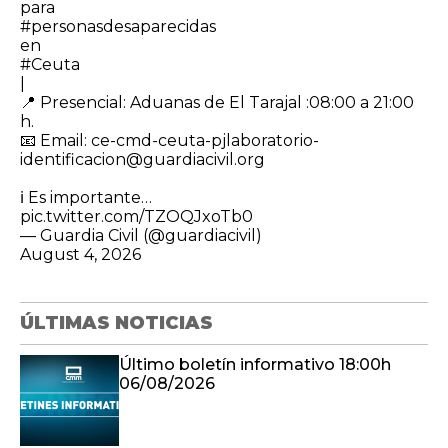
para
#personasdesaparecidas
en
#Ceuta
|
​📍 Presencial: Aduanas de El Tarajal :08:00 a 21:00
h.
📧 Email: ce-cmd-ceuta-pjlaboratorio-
identificacion@guardiacivil.org
ℹ️ Es importante…
pic.twitter.com/TZOQJxoTb0
— Guardia Civil (@guardiacivil)
August 4, 2026
ÚLTIMAS NOTICIAS
Último boletín informativo 18:00h
06/08/2026