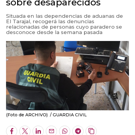
sobre desaparecidos
Situada en las dependencias de aduanas de
El Tarajal, recogerá las denuncias
relacionadas de personas cuyo paradero se
desconoce desde la semana pasada
(Foto de ARCHIVO)
GUARDIA CIVIL
Facebook
Twitter
LinkedIn
Enviar
Whatsapp
Telegram
Copiar