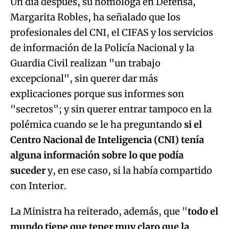
Un día después, su homóloga en Defensa,
Margarita Robles, ha señalado que los
Try again
profesionales del CNI, el CIFAS y los servicios
de información de la Policía Nacional y la
Guardia Civil realizan "un trabajo
excepcional", sin querer dar más
explicaciones porque sus informes son
"secretos"; y sin querer entrar tampoco en la
polémica cuando se le ha preguntando
si el
Centro Nacional de Inteligencia (CNI) tenía
alguna información sobre lo que podía
suceder
y, en ese caso, si la había compartido
con Interior.
La Ministra ha reiterado, además, que "
todo el
mundo tiene que tener muy claro que la