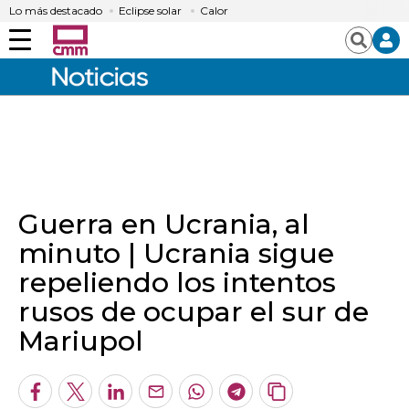
Lo más destacado
Eclipse solar
Calor
Menú
Buscar
Guerra en Ucrania, al
minuto | Ucrania sigue
repeliendo los intentos
rusos de ocupar el sur de
Mariupol
Facebook
Twitter
LinkedIn
Enviar
Whatsapp
Telegram
Copiar