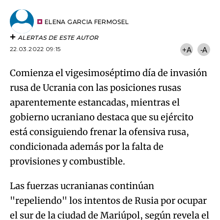
por
URL
Email
del
artículo
ELENA GARCIA FERMOSEL
ALERTAS DE ESTE AUTOR
22.03.2022 09:15
+A
-A
Comienza el vigesimoséptimo día de invasión
rusa de Ucrania con las posiciones rusas
aparentemente estancadas, mientras el
gobierno ucraniano destaca que su ejército
está consiguiendo frenar la ofensiva rusa,
condicionada además por la falta de
provisiones y combustible.
Las fuerzas ucranianas continúan
"repeliendo" los intentos de Rusia por ocupar
el sur de la ciudad de Mariúpol, según revela el