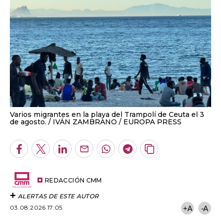
Varios migrantes en la playa del Trampolí de Ceuta el 3
de agosto.
IVÁN ZAMBRANO / EUROPA PRESS
Facebook
Twitter
LinkedIn
Enviar
Whatsapp
Telegram
Copiar
por
URL
Email
del
artículo
REDACCIÓN CMM
ALERTAS DE ESTE AUTOR
03.08.2026 17:05
+A
-A