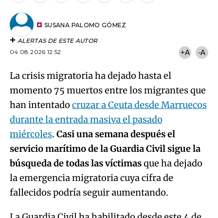
por
URL
Email
del
artículo
SUSANA PALOMO GÓMEZ
ALERTAS DE ESTE AUTOR
04.08.2026 12:52
+A
-A
La crisis migratoria ha dejado hasta el
momento 75 muertos entre los migrantes que
han intentado
cruzar a Ceuta desde Marruecos
durante la entrada masiva el pasado
miércoles
.
Casi una semana después el
servicio marítimo de la Guardia Civil sigue la
búsqueda de todas las víctimas
que ha dejado
la emergencia migratoria cuya cifra de
fallecidos podría seguir aumentando.
La Guardia Civil ha habilitado desde este 4 de