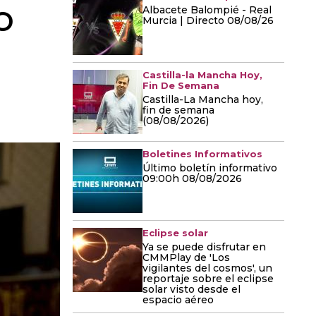
o
Albacete Balompié - Real
Murcia | Directo 08/08/26
Castilla-la Mancha Hoy,
Fin De Semana
Castilla-La Mancha hoy,
fin de semana
(08/08/2026)
Boletines Informativos
Último boletín informativo
09:00h 08/08/2026
Eclipse solar
Ya se puede disfrutar en
CMMPlay de 'Los
vigilantes del cosmos', un
reportaje sobre el eclipse
solar visto desde el
espacio aéreo