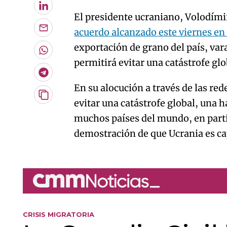
LinkedIn
El presidente ucraniano, Volodími
acuerdo alcanzado este viernes e
Enviar
por
exportación de grano del país, vara
Email
Whatsapp
permitirá evitar una catástrofe gl
Telegram
En su alocución a través de las red
Copiar
evitar una catástrofe global, una 
URL
muchos países del mundo, en partic
del
artículo
demostración de que Ucrania es cap
CRISIS MIGRATORIA