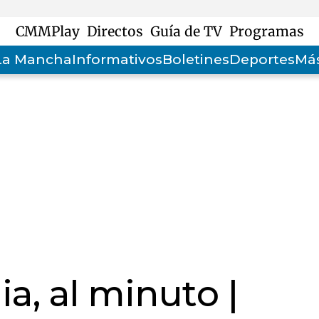
CMMPlay
Directos
Guía de TV
Programas
-La Mancha
Informativos
Boletines
Deportes
Más
a, al minuto |