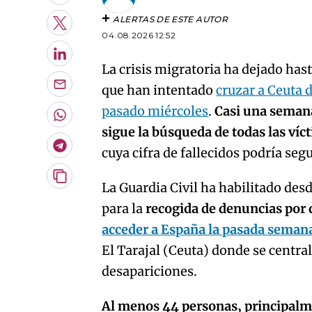
ALERTAS DE ESTE AUTOR
Twitter
04.08.2026 12:52
LinkedIn
La crisis migratoria ha dejado ha
que han intentado
cruzar a Ceuta 
Enviar
por
pasado miércoles
.
Casi una semana
Email
Whatsapp
sigue la búsqueda de todas las ví
Telegram
cuya cifra de fallecidos podría se
Copiar
La Guardia Civil ha habilitado desd
URL
para la
recogida de denuncias por 
del
artículo
acceder a España la pasada seman
El Tarajal (Ceuta) donde se central
desapariciones.
Al menos 44 personas, principalm