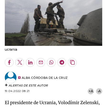
ucrania
Facebook
Twitter
LinkedIn
Enviar
Whatsapp
Telegram
Copiar
por
URL
Email
del
artículo
ALBA CÓRDOBA DE LA CRUZ
ALERTAS DE ESTE AUTOR
19.04.2022 08:21
+A
-A
El presidente de Ucrania, Volodímir Zelenski,