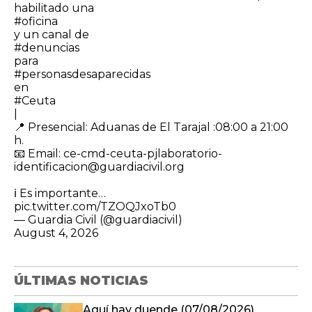
habilitado una
#oficina
y un canal de
#denuncias
para
#personasdesaparecidas
en
#Ceuta
|
​📍 Presencial: Aduanas de El Tarajal :08:00 a 21:00
h.
📧 Email: ce-cmd-ceuta-pjlaboratorio-
identificacion@guardiacivil.org
ℹ️ Es importante…
pic.twitter.com/TZOQJxoTb0
— Guardia Civil (@guardiacivil)
August 4, 2026
ÚLTIMAS NOTICIAS
Aquí hay duende (07/08/2026)