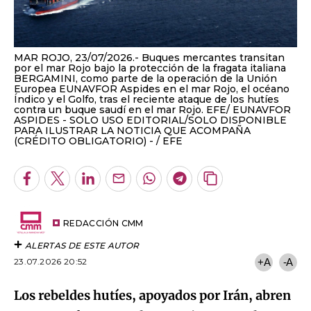
MAR ROJO, 23/07/2026.- Buques mercantes transitan
por el mar Rojo bajo la protección de la fragata italiana
BERGAMINI, como parte de la operación de la Unión
Europea EUNAVFOR Aspides en el mar Rojo, el océano
Índico y el Golfo, tras el reciente ataque de los hutíes
contra un buque saudí en el mar Rojo. EFE/ EUNAVFOR
ASPIDES - SOLO USO EDITORIAL/SOLO DISPONIBLE
PARA ILUSTRAR LA NOTICIA QUE ACOMPAÑA
(CRÉDITO OBLIGATORIO) -
EFE
Facebook
Twitter
LinkedIn
Enviar
Whatsapp
Telegram
Copiar
por
URL
Email
del
artículo
REDACCIÓN CMM
ALERTAS DE ESTE AUTOR
23.07.2026 20:52
+A
-A
Los rebeldes hutíes, apoyados por Irán, abren