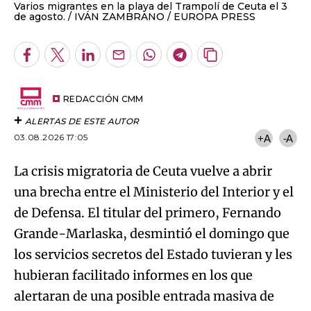
Varios migrantes en la playa del Trampolí de Ceuta el 3
de agosto.
IVÁN ZAMBRANO / EUROPA PRESS
Facebook
Twitter
LinkedIn
Enviar
Whatsapp
Telegram
Copiar
por
URL
Email
del
artículo
REDACCIÓN CMM
ALERTAS DE ESTE AUTOR
03.08.2026 17:05
+A
-A
La crisis migratoria de Ceuta vuelve a abrir
una brecha entre el Ministerio del Interior y el
de Defensa. El titular del primero, Fernando
Grande-Marlaska, desmintió el domingo que
los servicios secretos del Estado tuvieran y les
hubieran facilitado informes en los que
alertaran de una posible entrada masiva de