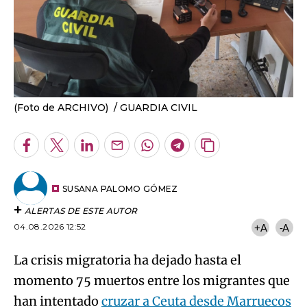
(Foto de ARCHIVO)
GUARDIA CIVIL
Facebook
Twitter
LinkedIn
Enviar
Whatsapp
Telegram
Copiar
por
URL
Email
del
artículo
SUSANA PALOMO GÓMEZ
ALERTAS DE ESTE AUTOR
04.08.2026 12:52
+A
-A
La crisis migratoria ha dejado hasta el
momento 75 muertos entre los migrantes que
han intentado
cruzar a Ceuta desde Marruecos