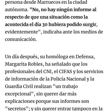
persona desde Marruecos en la ciudad
autónoma.
"No, no hay ningún informe al
respecto de que una situación como la
acontecida el día 30 hubiera podido surgir
,
evidentemente", indicaba ante los medios de
Algo salió mal.
comunicación.
An error occurred, please try again later.
Un día después, su homóloga en Defensa,
Margarita Robles, ha señalado que los
Try again
profesionales del CNI, el CIFAS y los servicios
de información de la Policía Nacional y la
Guardia Civil realizan "un trabajo
excepcional", sin querer dar más
explicaciones porque sus informes son
"secretos"; y sin querer entrar tampoco en la