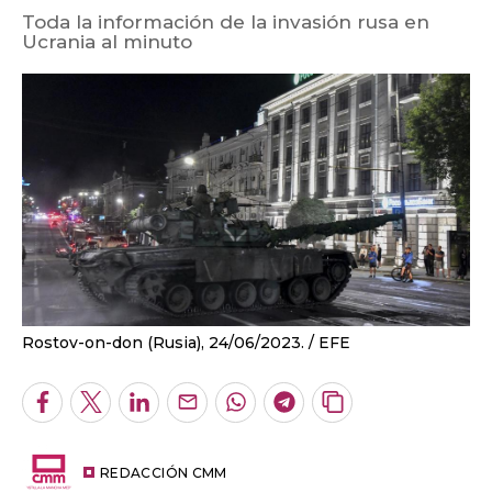
Toda la información de la invasión rusa en
Ucrania al minuto
Rostov-on-don (Rusia), 24/06/2023.
EFE
Facebook
Twitter
LinkedIn
Enviar
Whatsapp
Telegram
Copiar
por
URL
Email
del
artículo
REDACCIÓN CMM