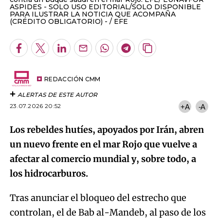
ASPIDES - SOLO USO EDITORIAL/SOLO DISPONIBLE
PARA ILUSTRAR LA NOTICIA QUE ACOMPAÑA
(CRÉDITO OBLIGATORIO) -
EFE
Facebook
Twitter
LinkedIn
Enviar
Whatsapp
Telegram
Copiar
por
URL
Email
del
artículo
REDACCIÓN CMM
ALERTAS DE ESTE AUTOR
23.07.2026 20:52
+A
-A
Los rebeldes hutíes, apoyados por Irán, abren
un nuevo frente en el mar Rojo que vuelve a
afectar al comercio mundial y, sobre todo, a
los hidrocarburos.
Tras anunciar el bloqueo del estrecho que
controlan, el de Bab al-Mandeb, al paso de los