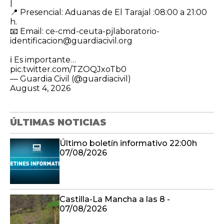
|
​📍 Presencial: Aduanas de El Tarajal :08:00 a 21:00
h.
📧 Email: ce-cmd-ceuta-pjlaboratorio-
identificacion@guardiacivil.org
ℹ️ Es importante…
pic.twitter.com/TZOQJxoTb0
— Guardia Civil (@guardiacivil)
August 4, 2026
ÚLTIMAS NOTICIAS
Último boletín informativo 22:00h
07/08/2026
Castilla-La Mancha a las 8 -
07/08/2026