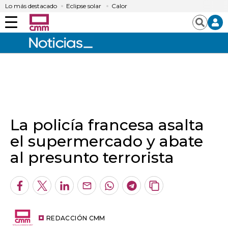
Lo más destacado
Eclipse solar
Calor
Menú
Buscar
La policía francesa asalta
el supermercado y abate
al presunto terrorista
Facebook
Twitter
LinkedIn
Enviar
Whatsapp
Telegram
Copiar
por
URL
Email
del
artículo
REDACCIÓN CMM