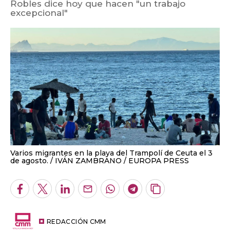
Robles dice hoy que hacen "un trabajo
excepcional"
Varios migrantes en la playa del Trampolí de Ceuta el 3
de agosto.
IVÁN ZAMBRANO / EUROPA PRESS
Facebook
Twitter
LinkedIn
Enviar
Whatsapp
Telegram
Copiar
por
URL
Email
del
artículo
REDACCIÓN CMM