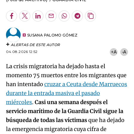
Facebook
Twitter
LinkedIn
Enviar
Whatsapp
Telegram
Copiar
por
URL
Email
del
artículo
SUSANA PALOMO GÓMEZ
ALERTAS DE ESTE AUTOR
04.08.2026 12:52
+A
-A
La crisis migratoria ha dejado hasta el
momento 75 muertos entre los migrantes que
han intentado
cruzar a Ceuta desde Marruecos
durante la entrada masiva el pasado
miércoles
.
Casi una semana después el
servicio marítimo de la Guardia Civil sigue la
búsqueda de todas las víctimas
que ha dejado
la emergencia migratoria cuya cifra de