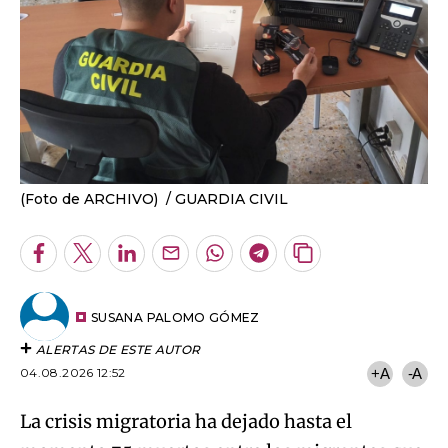
(Foto de ARCHIVO)
GUARDIA CIVIL
Facebook
Twitter
LinkedIn
Enviar
Whatsapp
Telegram
Copiar
por
URL
Email
del
artículo
SUSANA PALOMO GÓMEZ
ALERTAS DE ESTE AUTOR
04.08.2026 12:52
+A
-A
La crisis migratoria ha dejado hasta el