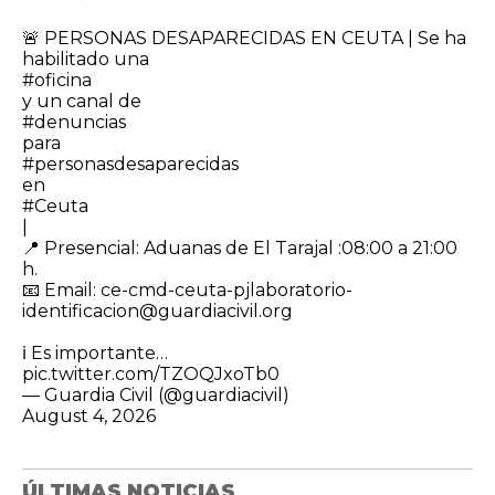
🚨 PERSONAS DESAPARECIDAS EN CEUTA | Se ha
habilitado una
#oficina
y un canal de
#denuncias
para
#personasdesaparecidas
en
#Ceuta
|
​📍 Presencial: Aduanas de El Tarajal :08:00 a 21:00
h.
📧 Email: ce-cmd-ceuta-pjlaboratorio-
identificacion@guardiacivil.org
ℹ️ Es importante…
pic.twitter.com/TZOQJxoTb0
— Guardia Civil (@guardiacivil)
August 4, 2026
ÚLTIMAS NOTICIAS