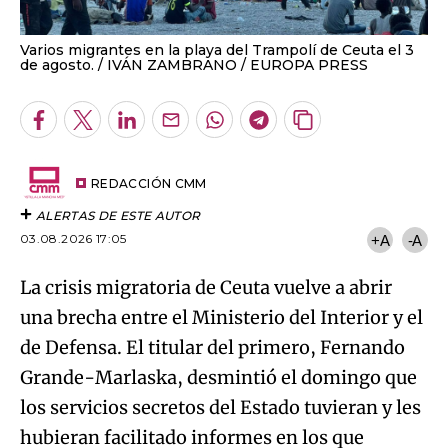
Varios migrantes en la playa del Trampolí de Ceuta el 3
de agosto.
IVÁN ZAMBRANO / EUROPA PRESS
Facebook
Twitter
LinkedIn
Enviar
Whatsapp
Telegram
Copiar
por
URL
Email
del
artículo
REDACCIÓN CMM
ALERTAS DE ESTE AUTOR
03.08.2026 17:05
+A
-A
La crisis migratoria de Ceuta vuelve a abrir
una brecha entre el Ministerio del Interior y el
de Defensa. El titular del primero, Fernando
Grande-Marlaska, desmintió el domingo que
los servicios secretos del Estado tuvieran y les
hubieran facilitado informes en los que