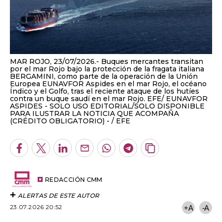
MAR ROJO, 23/07/2026.- Buques mercantes transitan
por el mar Rojo bajo la protección de la fragata italiana
BERGAMINI, como parte de la operación de la Unión
Europea EUNAVFOR Aspides en el mar Rojo, el océano
Índico y el Golfo, tras el reciente ataque de los hutíes
contra un buque saudí en el mar Rojo. EFE/ EUNAVFOR
ASPIDES - SOLO USO EDITORIAL/SOLO DISPONIBLE
PARA ILUSTRAR LA NOTICIA QUE ACOMPAÑA
(CRÉDITO OBLIGATORIO) -
EFE
Facebook
Twitter
LinkedIn
Enviar
Whatsapp
Telegram
Copiar
por
URL
Email
del
artículo
REDACCIÓN CMM
ALERTAS DE ESTE AUTOR
23.07.2026 20:52
+A
-A