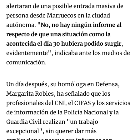
alertaran de una posible entrada masiva de
persona desde Marruecos en la ciudad
autónoma.
"No, no hay ningún informe al
respecto de que una situación como la
acontecida el día 30 hubiera podido surgir
,
evidentemente", indicaba ante los medios de
Algo salió mal.
comunicación.
An error occurred, please try again later.
Un día después, su homóloga en Defensa,
Margarita Robles, ha señalado que los
Try again
profesionales del CNI, el CIFAS y los servicios
de información de la Policía Nacional y la
Guardia Civil realizan "un trabajo
excepcional", sin querer dar más