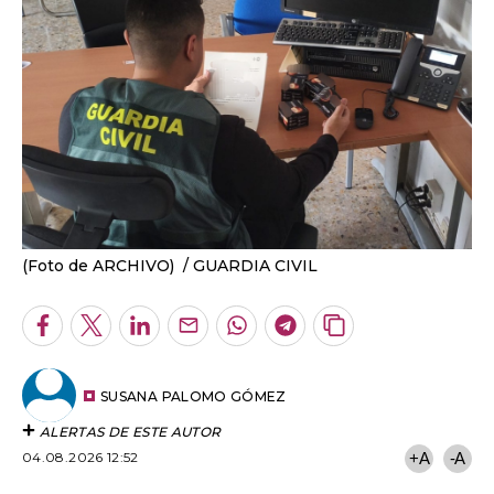
(Foto de ARCHIVO)
GUARDIA CIVIL
Facebook
Twitter
LinkedIn
Enviar
Whatsapp
Telegram
Copiar
por
URL
Email
del
artículo
SUSANA PALOMO GÓMEZ
ALERTAS DE ESTE AUTOR
04.08.2026 12:52
+A
-A