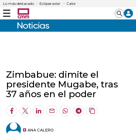
Lo más destacado
Eclipse solar
Calor
Menú
Buscar
Zimbabue: dimite el
presidente Mugabe, tras
37 años en el poder
Facebook
Twitter
LinkedIn
Enviar
Whatsapp
Telegram
Copiar
por
URL
Email
del
artículo
ANA CALERO