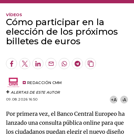
VÍDEOS
Cómo participar en la
elección de los próximos
billetes de euros
Algo salió mal.
An error occurred, please try again later.
Facebook
Twitter
LinkedIn
Enviar
Whatsapp
Telegram
Copiar
por
URL
Try again
Email
del
artículo
REDACCIÓN CMM
ALERTAS DE ESTE AUTOR
09.08.2026 16:50
+A
-A
Por primera vez, el Banco Central Europeo ha
lanzado una consulta pública online para que
los ciudadanos puedan elegir el nuevo diseño