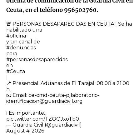
oficina de comunicación de la Guardia Civil en
Ceuta, en el teléfono 956502760.
🚨 PERSONAS DESAPARECIDAS EN CEUTA | Se ha
habilitado una
#oficina
y un canal de
#denuncias
para
#personasdesaparecidas
en
#Ceuta
|
​📍 Presencial: Aduanas de El Tarajal :08:00 a 21:00
h.
📧 Email: ce-cmd-ceuta-pjlaboratorio-
identificacion@guardiacivil.org
ℹ️ Es importante…
pic.twitter.com/TZOQJxoTb0
— Guardia Civil (@guardiacivil)
August 4, 2026