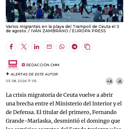
Varios migrantes en la playa del Trampolí de Ceuta el 3
de agosto.
IVÁN ZAMBRANO / EUROPA PRESS
Facebook
Twitter
LinkedIn
Enviar
Whatsapp
Telegram
Copiar
por
URL
Email
del
artículo
REDACCIÓN CMM
ALERTAS DE ESTE AUTOR
03.08.2026 17:05
+A
-A
La crisis migratoria de Ceuta vuelve a abrir
una brecha entre el Ministerio del Interior y el
de Defensa. El titular del primero, Fernando
Grande-Marlaska, desmintió el domingo que