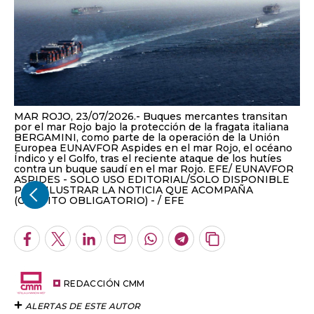
MAR ROJO, 23/07/2026.- Buques mercantes transitan
por el mar Rojo bajo la protección de la fragata italiana
BERGAMINI, como parte de la operación de la Unión
Europea EUNAVFOR Aspides en el mar Rojo, el océano
Índico y el Golfo, tras el reciente ataque de los hutíes
contra un buque saudí en el mar Rojo. EFE/ EUNAVFOR
ASPIDES - SOLO USO EDITORIAL/SOLO DISPONIBLE
PARA ILUSTRAR LA NOTICIA QUE ACOMPAÑA
(CRÉDITO OBLIGATORIO) -
EFE
Facebook
Twitter
LinkedIn
Enviar
Whatsapp
Telegram
Copiar
por
URL
Email
del
artículo
REDACCIÓN CMM
ALERTAS DE ESTE AUTOR