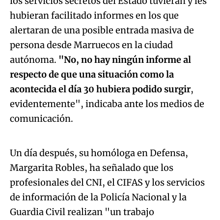
los servicios secretos del Estado tuvieran y les
hubieran facilitado informes en los que
alertaran de una posible entrada masiva de
persona desde Marruecos en la ciudad
autónoma.
"No, no hay ningún informe al
respecto de que una situación como la
acontecida el día 30 hubiera podido surgir
,
evidentemente", indicaba ante los medios de
Algo salió mal.
comunicación.
An error occurred, please try again later.
Un día después, su homóloga en Defensa,
Margarita Robles, ha señalado que los
Try again
profesionales del CNI, el CIFAS y los servicios
de información de la Policía Nacional y la
Guardia Civil realizan "un trabajo