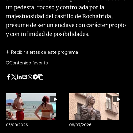
un pedestal rocoso y controlada por la
majestuosidad del castillo de Rochafrida,
presume de ser un enclave con carácter propio
y con infinidad de posibilidades.
Recibir alertas de este programa
Contenido favorito
Facebook
Twitter
LinkedIn
Enviar
Whatsapp
Telegram
Copiar
por
URL
Email
del
artículo
05/08/2026
08/07/2026