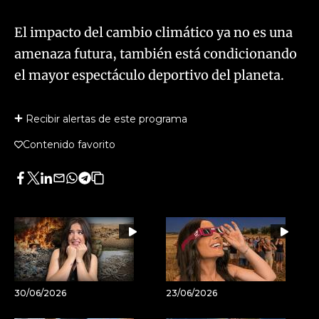
El impacto del cambio climático ya no es una
amenaza futura, también está condicionando
el mayor espectáculo deportivo del planeta.
Recibir alertas de este programa
Contenido favorito
Facebook
Twitter
LinkedIn
Enviar
Whatsapp
Telegram
Copiar
por
URL
Email
del
artículo
30/06/2026
23/06/2026