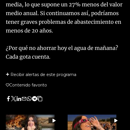
media, lo que supone un 27% menos del valor
medio anual. Si continuamos así, podríamos
tener graves problemas de abastecimiento en
menos de 20 años.
¿Por qué no ahorrar hoy el agua de mañana?
Cada gota cuenta.
Recibir alertas de este programa
Contenido favorito
Facebook
Twitter
LinkedIn
Enviar
Whatsapp
Telegram
Copiar
por
URL
Email
del
artículo