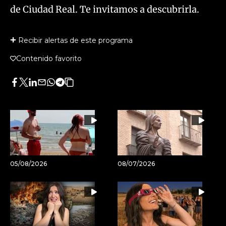
de Ciudad Real. Te invitamos a descubrirla.
Recibir alertas de este programa
Contenido favorito
Facebook
Twitter
LinkedIn
Enviar
Whatsapp
Telegram
Copiar
por
URL
Email
del
artículo
05/08/2026
08/07/2026