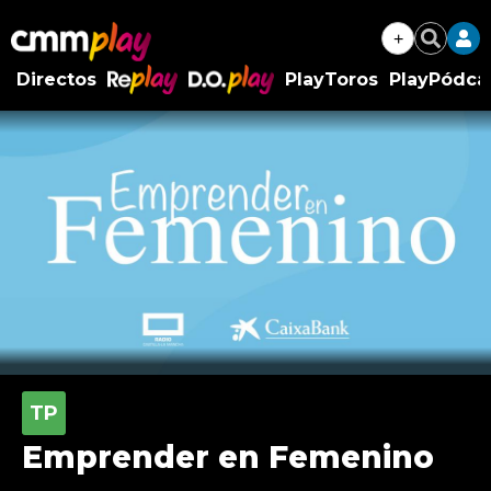
+
Buscar
Directos
PlayToros
PlayPódca
RePlay
D.O.Play
Emprender en Femenino