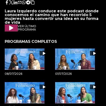
Facebook
Twitter
LinkedIn
Enviar
Whatsapp
Telegram
Copiar
por
URL
Laura Izquierdo conduce este podcast donde
Email
del
conocemos el camino que han recorrido 5
artículo
mujeres hasta convertir una idea en su forma
de vida
VER ÚLTIMO
PROGRAMA
PROGRAMAS COMPLETOS
08/07/2026
01/07/2026