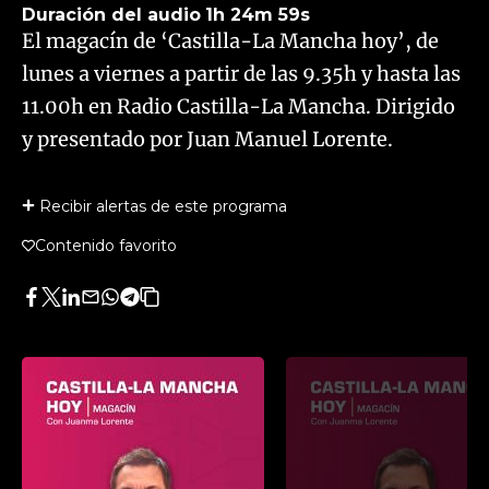
Duración del audio
1h 24m 59s
El magacín de ‘Castilla-La Mancha hoy’, de
lunes a viernes a partir de las 9.35h y hasta las
11.00h en Radio Castilla-La Mancha. Dirigido
y presentado por Juan Manuel Lorente.
Recibir alertas de este programa
Contenido favorito
Facebook
Twitter
LinkedIn
Enviar
Whatsapp
Telegram
Copiar
por
URL
Email
del
artículo