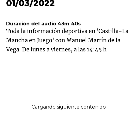
01/03/2022
01/03/2022 13:45
Duración del audio
43m 40s
Toda la información deportiva en 'Castilla-La
Mancha en Juego' con Manuel Martín de la
Vega. De lunes a viernes, a las 14:45 h
Recibir alertas de este programa
Contenido favorito
Facebook
Twitter
LinkedIn
Enviar
Whatsapp
Telegram
Copiar
por
URL
Email
del
Cargando siguiente contenido
artículo