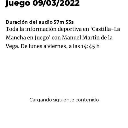
juego 09/03/2022
09/03/2022 13:45
Duración del audio
57m 53s
Toda la información deportiva en 'Castilla-La
Mancha en Juego' con Manuel Martín de la
Vega. De lunes a viernes, a las 14:45 h
Recibir alertas de este programa
Contenido favorito
Facebook
Twitter
LinkedIn
Enviar
Whatsapp
Telegram
Copiar
por
URL
Email
del
Cargando siguiente contenido
artículo