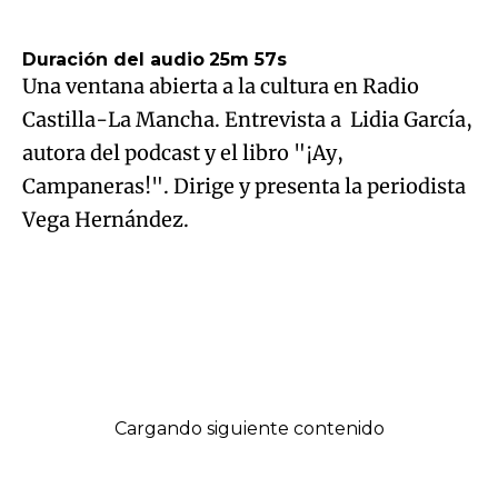
30/03/2022 19:00
Duración del audio
25m 57s
Una ventana abierta a la cultura en Radio
Castilla-La Mancha. Entrevista a Lidia García,
autora del podcast y el libro "¡Ay,
Campaneras!". Dirige y presenta la periodista
Vega Hernández.
Recibir alertas de este programa
Contenido favorito
Facebook
Twitter
LinkedIn
Enviar
Whatsapp
Telegram
Copiar
por
URL
Email
del
Cargando siguiente contenido
artículo