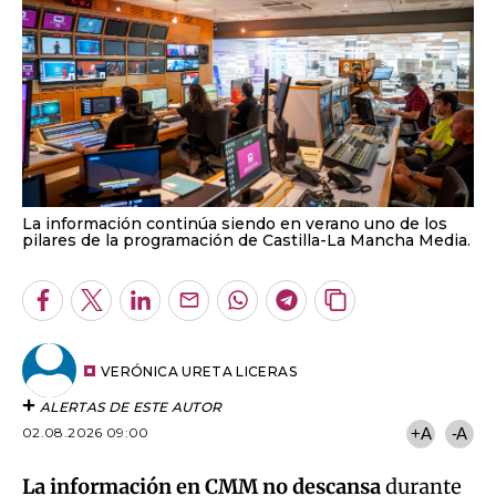
La información continúa siendo en verano uno de los
pilares de la programación de Castilla-La Mancha Media.
Facebook
Twitter
LinkedIn
Enviar
Whatsapp
Telegram
Copiar
por
URL
Email
del
artículo
VERÓNICA URETA LICERAS
ALERTAS DE ESTE AUTOR
02.08.2026 09:00
+A
-A
La información en CMM no descansa
durante