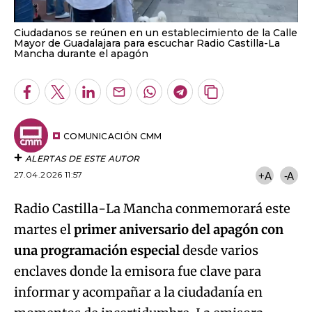
Ciudadanos se reúnen en un establecimiento de la Calle
Mayor de Guadalajara para escuchar Radio Castilla-La
Mancha durante el apagón
Facebook
Twitter
LinkedIn
Enviar
Whatsapp
Telegram
Copiar
por
URL
Email
del
artículo
COMUNICACIÓN CMM
ALERTAS DE ESTE AUTOR
27.04.2026 11:57
+A
-A
Radio Castilla-La Mancha conmemorará este
martes el
primer aniversario del apagón con
una programación especial
desde varios
enclaves donde la emisora fue clave para
informar y acompañar a la ciudadanía en