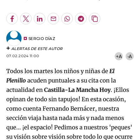
An error occurred, please try again later.
Facebook
Twitter
LinkedIn
Enviar
Whatsapp
Telegram
Copiar
por
URL
Try again
Email
del
artículo
SERGIO DÍAZ
ALERTAS DE ESTE AUTOR
07.02.2024 11:00
+A
-A
Todos los martes los niños y niñas de
El
Plenillo
acuden puntuales a su cita con la
actualidad en
Castilla-La Mancha Hoy
. ¡Ellos
opinan de todo sin tapujos! En esta ocasión,
como cuenta Fernando Bernácer, nuestra
sección viaja hasta nada más y nada menos
que... ¡el espacio! Pedimos a nuestros 'peques'
su visión sobre visión sobre todo lo que ocurre