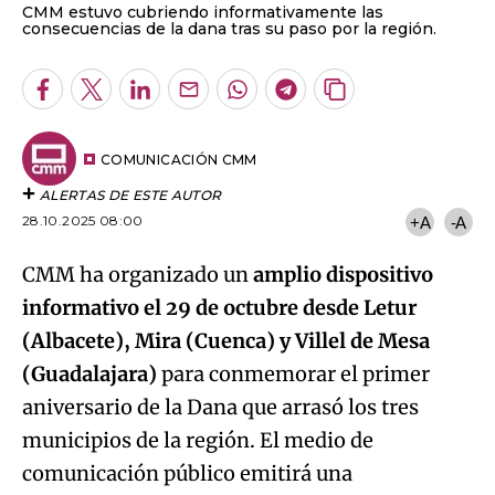
CMM estuvo cubriendo informativamente las
consecuencias de la dana tras su paso por la región.
Facebook
Twitter
LinkedIn
Enviar
Whatsapp
Telegram
Copiar
por
URL
Email
del
artículo
COMUNICACIÓN CMM
ALERTAS DE ESTE AUTOR
28.10.2025 08:00
+A
-A
CMM ha organizado un
amplio dispositivo
informativo el 29 de octubre desde Letur
(Albacete), Mira (Cuenca) y Villel de Mesa
(Guadalajara)
para conmemorar el primer
aniversario de la Dana que arrasó los tres
municipios de la región. El medio de
comunicación público emitirá una