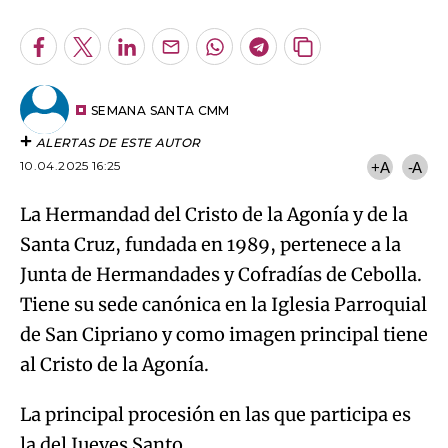
Facebook
Twitter
LinkedIn
Enviar
Whatsapp
Telegram
Copiar
por
URL
Email
del
artículo
SEMANA SANTA CMM
ALERTAS DE ESTE AUTOR
10.04.2025 16:25
+A
-A
La Hermandad del Cristo de la Agonía y de la
Santa Cruz, fundada en 1989, pertenece a la
Junta de Hermandades y Cofradías de Cebolla.
Tiene su sede canónica en la Iglesia Parroquial
de San Cipriano y como imagen principal tiene
al Cristo de la Agonía.
La principal procesión en las que participa es
la del Jueves Santo.