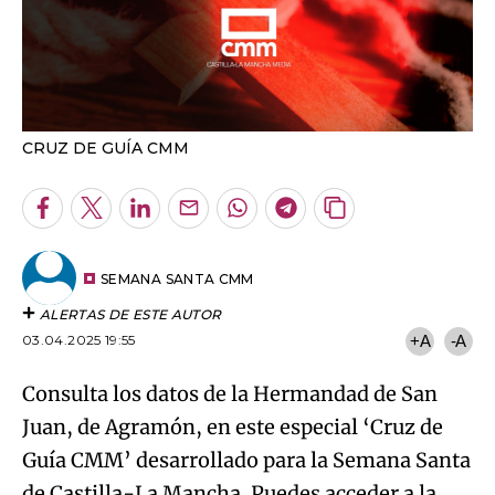
CRUZ DE GUÍA CMM
Facebook
Twitter
LinkedIn
Enviar
Whatsapp
Telegram
Copiar
por
URL
Email
del
artículo
SEMANA SANTA CMM
ALERTAS DE ESTE AUTOR
03.04.2025 19:55
+A
-A
Consulta los datos de la Hermandad de San
Juan, de Agramón, en este especial ‘Cruz de
Guía CMM’ desarrollado para la Semana Santa
de Castilla-La Mancha. Puedes acceder a la