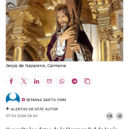
Jesús de Nazareno, Carmena
Facebook
Twitter
LinkedIn
Enviar
Whatsapp
Telegram
Copiar
por
URL
Email
del
artículo
SEMANA SANTA CMM
ALERTAS DE ESTE AUTOR
07.04.2025 06:40
+A
-A