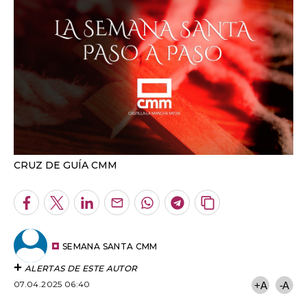
CRUZ DE GUÍA CMM
Facebook
Twitter
LinkedIn
Enviar
Whatsapp
Telegram
Copiar
por
URL
Email
del
artículo
SEMANA SANTA CMM
ALERTAS DE ESTE AUTOR
07.04.2025 06:40
+A
-A