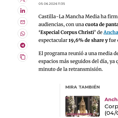
Twitter
05.06.2026 11:35
LinkedIn
Castilla-La Mancha Media ha firma
audiencias, con una
cuota de pant
Enviar
por
‘Especial Corpus Christi’
de
Ancha
Email
Whatsapp
espectacular
19,6% de share y
fue 
Telegram
El programa reunió a una media d
Copiar
espacios más seguidos del día, ya
URL
minuto de la retransmisión.
del
artículo
MIRA TAMBIÉN
Ancha
Corp
(04/