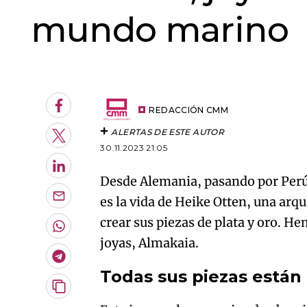
mundo marino
An error oc
Facebook
REDACCIÓN CMM
ALERTAS DE ESTE AUTOR
Twitter
30.11.2023 21:05
LinkedIn
Desde Alemania, pasando por Perú 
es la vida de Heike Otten, una arqu
Enviar
por
crear sus piezas de plata y oro. H
Email
Whatsapp
joyas, Almakaia.
Telegram
Todas sus piezas está
Copiar
URL