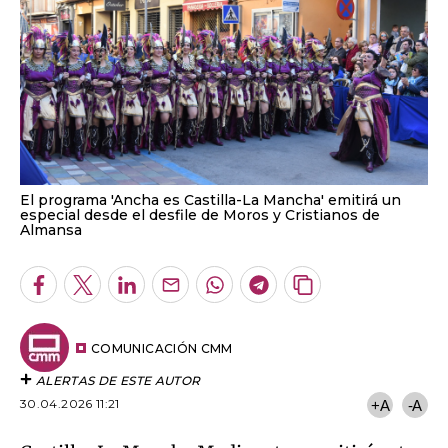
El programa 'Ancha es Castilla-La Mancha' emitirá un
especial desde el desfile de Moros y Cristianos de
Almansa
Facebook
Twitter
LinkedIn
Enviar
Whatsapp
Telegram
Copiar
por
URL
Email
del
artículo
COMUNICACIÓN CMM
ALERTAS DE ESTE AUTOR
30.04.2026 11:21
+A
-A