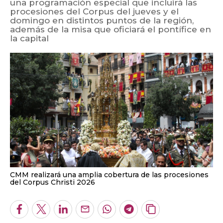
una programación especial que incluirá las
procesiones del Corpus del jueves y el
domingo en distintos puntos de la región,
además de la misa que oficiará el pontífice en
la capital
CMM realizará una amplia cobertura de las procesiones
del Corpus Christi 2026
Facebook
Twitter
LinkedIn
Enviar
Whatsapp
Telegram
Copiar
por
URL