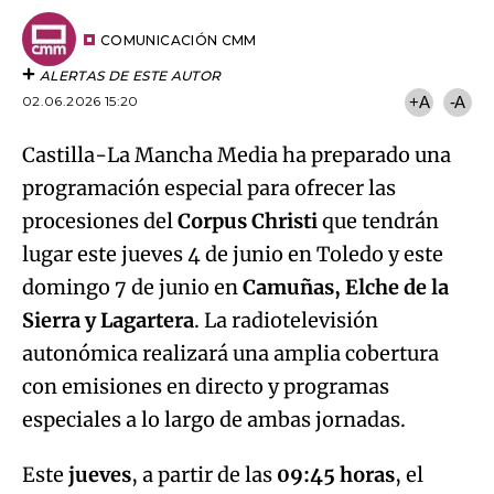
Email
del
artículo
COMUNICACIÓN CMM
ALERTAS DE ESTE AUTOR
02.06.2026 15:20
+A
-A
Castilla-La Mancha Media ha preparado una
programación especial para ofrecer las
procesiones del
Corpus Christi
que tendrán
lugar este jueves 4 de junio en Toledo y este
domingo 7 de junio en
Camuñas, Elche de la
Sierra y Lagartera
. La radiotelevisión
autonómica realizará una amplia cobertura
con emisiones en directo y programas
especiales a lo largo de ambas jornadas.
Este
jueves
, a partir de las
09:45 horas
, el