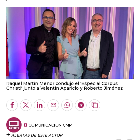
Raquel Martín Menor condujo el 'Especial Corpus
Christi' junto a Valentín Aparicio y Roberto Jiménez
Facebook
Twitter
LinkedIn
Enviar
Whatsapp
Telegram
Copiar
por
URL
Email
del
artículo
COMUNICACIÓN CMM
ALERTAS DE ESTE AUTOR