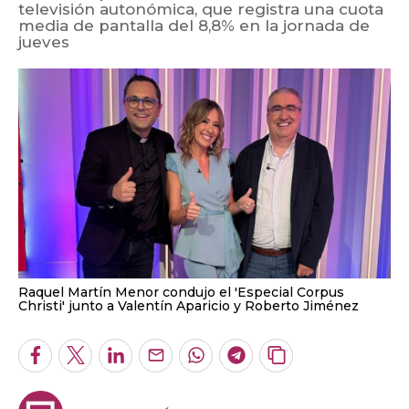
televisión autonómica, que registra una cuota
media de pantalla del 8,8% en la jornada de
jueves
Raquel Martín Menor condujo el 'Especial Corpus
Christi' junto a Valentín Aparicio y Roberto Jiménez
Facebook
Twitter
LinkedIn
Enviar
Whatsapp
Telegram
Copiar
por
URL
Email
del