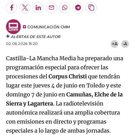
Facebook
Twitter
LinkedIn
Enviar
Whatsapp
Telegram
Copiar
por
URL
Email
del
artículo
COMUNICACIÓN CMM
ALERTAS DE ESTE AUTOR
02.06.2026 15:20
+A
-A
Castilla-La Mancha Media ha preparado una
programación especial para ofrecer las
procesiones del
Corpus Christi
que tendrán
lugar este jueves 4 de junio en Toledo y este
domingo 7 de junio en
Camuñas, Elche de la
Sierra y Lagartera
. La radiotelevisión
autonómica realizará una amplia cobertura
con emisiones en directo y programas
especiales a lo largo de ambas jornadas.