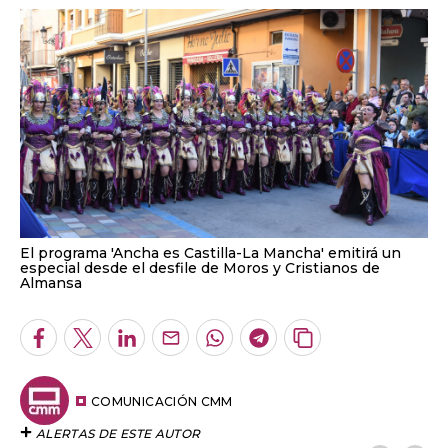
El programa 'Ancha es Castilla-La Mancha' emitirá un
especial desde el desfile de Moros y Cristianos de
Almansa
Facebook
Twitter
LinkedIn
Enviar
Whatsapp
Telegram
Copiar
por
URL
Email
del
artículo
COMUNICACIÓN CMM
ALERTAS DE ESTE AUTOR