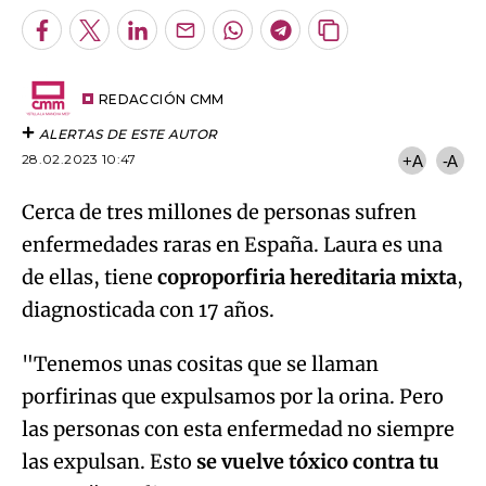
Facebook
Twitter
LinkedIn
Enviar
Whatsapp
Telegram
Copiar
por
URL
Try again
Email
del
artículo
REDACCIÓN CMM
ALERTAS DE ESTE AUTOR
28.02.2023 10:47
+A
-A
Cerca de tres millones de personas sufren
enfermedades raras en España. Laura es una
de ellas, tiene
coproporfiria hereditaria mixta
,
diagnosticada con 17 años.
"Tenemos unas cositas que se llaman
porfirinas que expulsamos por la orina. Pero
las personas con esta enfermedad no siempre
las expulsan. Esto
se vuelve tóxico contra tu