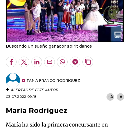
Buscando un sueño ganador spirit dance
Facebook
Twitter
LinkedIn
Enviar
Whatsapp
Telegram
Copiar
por
URL
Email
del
artículo
TANIA FRANCO RODRÍGUEZ
ALERTAS DE ESTE AUTOR
03.07.2022 09:18
+A
-A
María Rodríguez
María ha sido la primera concursante en
convertirse en finalista del programa. Empezó
a cantar con 13 años, pero antes el baile era su
pasión. Con la música dese la cuna, porque en