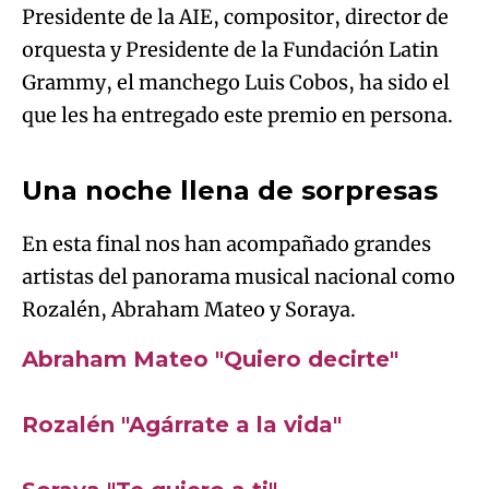
que les ha entregado este premio en persona.
An error occurred, please try again later.
Una noche llena de sorpresas
Try again
En esta final nos han acompañado grandes
artistas del panorama musical nacional como
Rozalén, Abraham Mateo y Soraya.
Algo salió mal.
Abraham Mateo "Quiero decirte"
An error occurred, please try again later.
Algo salió mal.
Rozalén "Agárrate a la vida"
An error occurred, please try again later.
Try again
Algo salió mal.
Soraya "Te quiero a ti"
An error occurred, please try again later.
Try again
[Disfruta de todas las actuaciones de los
concursantes aquí]