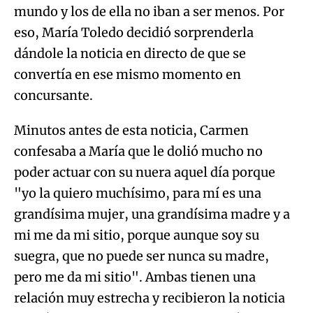
convertía en ese mismo momento en
concursante.
Minutos antes de esta noticia, Carmen
confesaba a María que le dolió mucho no
poder actuar con su nuera aquel día porque
"yo la quiero muchísimo, para mí es una
grandísima mujer, una grandísima madre y a
mi me da mi sitio, porque aunque soy su
suegra, que no puede ser nunca su madre,
pero me da mi sitio". Ambas tienen una
relación muy estrecha y recibieron la noticia
con lágrimas en los ojos de la emoción.
Algo salió mal.
Una unión entre hermanas
An error occurred, please try again later.