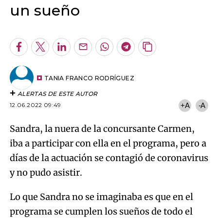
Facebook
Twitter
LinkedIn
Enviar
Whatsapp
Telegram
Copiar
por
URL
Try again
Email
del
artículo
TANIA FRANCO RODRÍGUEZ
ALERTAS DE ESTE AUTOR
12.06.2022 09:49
+A
-A
Sandra, la nuera de la concursante Carmen,
iba a participar con ella en el programa, pero a
días de la actuación se contagió de coronavirus
y no pudo asistir.
Lo que Sandra no se imaginaba es que en el
programa se cumplen los sueños de todo el
mundo y los de ella no iban a ser menos. Por
eso, María Toledo decidió sorprenderla
dándole la noticia en directo de que se