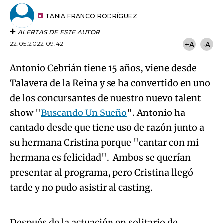
Antonio Cebrián tiene 15 años, viene desde
Talavera de la Reina y se ha convertido en uno
de los concursantes de nuestro nuevo talent
show "
Buscando Un Sueño
". Antonio ha
cantado desde que tiene uso de razón junto a
su hermana Cristina porque "cantar con mi
hermana es felicidad". Ambos se querían
presentar al programa, pero Cristina llegó
Algo salió mal.
tarde y no pudo asistir al casting.
An error occurred, please try again later.
Después de la actuación en solitario de
Antonio, que interpretó la famosa canción de
Try again
"Lo saben mis zapatos" de Pablo López, María
Toledo invitó a Cristina al escenario para que