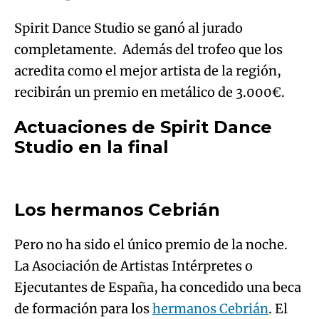
recibirán un premio en metálico de 3.000€.
Actuaciones de Spirit Dance
Algo salió mal.
Studio en la final
Algo salió mal.
An error occurred, please try again later.
An error occurred, please try again later.
Los hermanos Cebrián
Try again
Try again
Pero no ha sido el único premio de la noche.
La Asociación de Artistas Intérpretes o
Ejecutantes de España, ha concedido una beca
de formación para los
hermanos Cebrián
. El
Presidente de la AIE, compositor, director de
orquesta y Presidente de la Fundación Latin
Grammy, el manchego Luis Cobos, ha sido el
Algo salió mal.