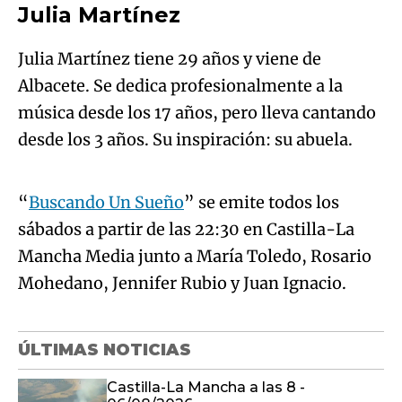
música desde los 17 años, pero lleva cantando
Algo salió mal.
desde los 3 años. Su inspiración: su abuela.
An error occurred, please try again later.
“
Buscando Un Sueño
” se emite todos los
sábados a partir de las 22:30 en Castilla-La
Try again
Mancha Media junto a María Toledo, Rosario
Mohedano, Jennifer Rubio y Juan Ignacio.
ÚLTIMAS NOTICIAS
Castilla-La Mancha a las 8 -
06/08/2026
Último boletín informativo 20:00h