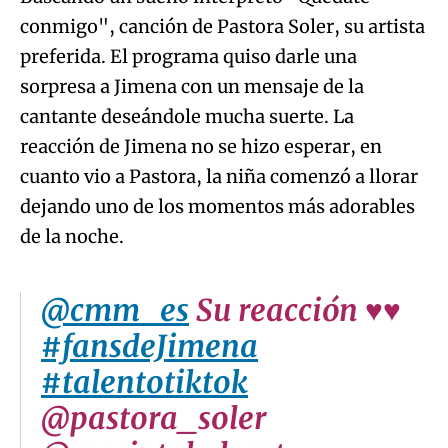
cantante deseándole mucha suerte. La
reacción de Jimena no se hizo esperar, en
cuanto vio a Pastora, la niña comenzó a llorar
dejando uno de los momentos más adorables
de la noche.
@cmm_es
Su reacción ♥️♥️
#fansdeJimena
#talentotiktok
@pastora_soler
@mariatoledomt
#BuscandoUnSueño
♬
sonido original -