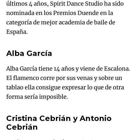
España.
An error occurred, please try again later.
Alba García
Try again
Alba García tiene 14 años y viene de Escalona.
El flamenco corre por sus venas y sobre un
tablao ella consigue expresar lo que de otra
Algo salió mal.
forma sería imposible.
An error occurred, please try again later.
Cristina Cebrián y Antonio
Cebrián
Try again
Los hermanos Cebrián consiguieron su pase a
la final con una condición, que aceptaran
presentarse juntos en duelo y así lo van a
hacer. Vienen desde Talavera de la Reina