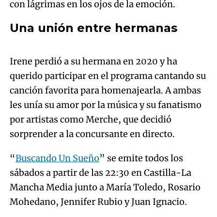
Irene perdió a su hermana en 2020 y ha
querido participar en el programa cantando su
Try again
canción favorita para homenajearla. A ambas
les unía su amor por la música y su fanatismo
por artistas como Merche, que decidió
sorprender a la concursante en directo.
“
Buscando Un Sueño
” se emite todos los
sábados a partir de las 22:30 en Castilla-La
Mancha Media junto a María Toledo, Rosario
Mohedano, Jennifer Rubio y Juan Ignacio.
ÚLTIMAS NOTICIAS
Último boletín informativo 20:00h