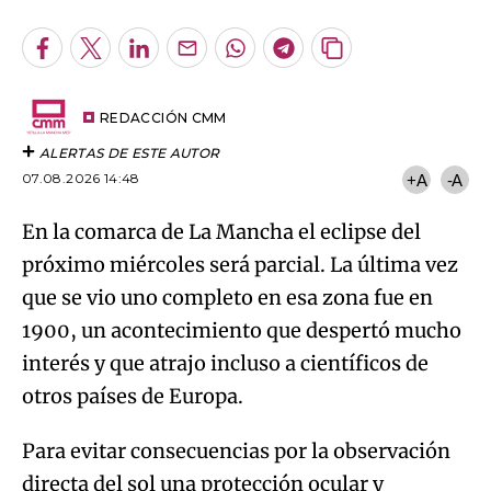
Facebook
Twitter
LinkedIn
Enviar
Whatsapp
Telegram
Copiar
por
URL
Try again
Email
del
artículo
REDACCIÓN CMM
ALERTAS DE ESTE AUTOR
07.08.2026 14:48
+A
-A
En la comarca de La Mancha el eclipse del
próximo miércoles será parcial. La última vez
que se vio uno completo en esa zona fue en
1900, un acontecimiento que despertó mucho
interés y que atrajo incluso a científicos de
otros países de Europa.
Para evitar consecuencias por la observación
directa del sol una protección ocular y