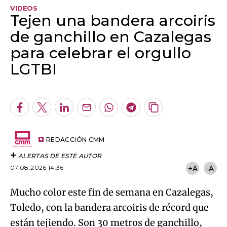
VIDEOS
Tejen una bandera arcoiris
de ganchillo en Cazalegas
para celebrar el orgullo
LGTBI
Algo salió mal.
An error occurred, please try again later.
Facebook
Twitter
LinkedIn
Enviar
Whatsapp
Telegram
Copiar
por
URL
Try again
Email
del
artículo
REDACCIÓN CMM
ALERTAS DE ESTE AUTOR
07.08.2026 14:36
+A
-A
Mucho color este fin de semana en Cazalegas,
Toledo, con la bandera arcoiris de récord que
están tejiendo. Son 30 metros de ganchillo,