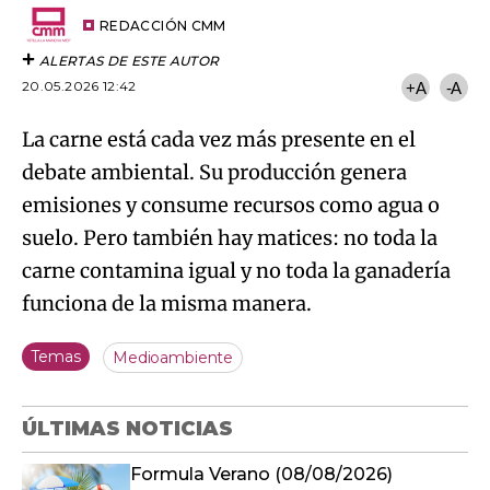
Email
del
artículo
REDACCIÓN CMM
ALERTAS DE ESTE AUTOR
20.05.2026 12:42
+A
-A
La carne está cada vez más presente en el
debate ambiental. Su producción genera
emisiones y consume recursos como agua o
suelo. Pero también hay matices: no toda la
carne contamina igual y no toda la ganadería
funciona de la misma manera.
Temas
Medioambiente
ÚLTIMAS NOTICIAS
Formula Verano (08/08/2026)