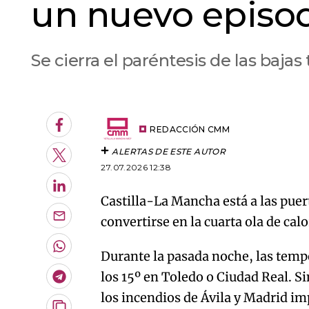
un nuevo episod
Se cierra el paréntesis de las baja
An error oc
Facebook
REDACCIÓN CMM
ALERTAS DE ESTE AUTOR
Twitter
27.07.2026 12:38
LinkedIn
Castilla-La Mancha está a las pue
convertirse en la cuarta ola de cal
Enviar
por
Email
Whatsapp
Durante la pasada noche, las temp
los 15º en Toledo o Ciudad Real. 
Telegram
los incendios de Ávila y Madrid im