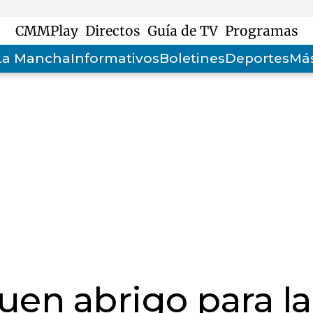
CMMPlay
Directos
Guía de TV
Programas
-La Mancha
Informativos
Boletines
Deportes
Más
uen abrigo para la