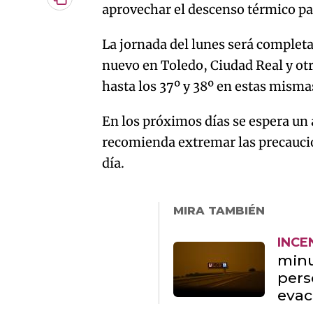
Copiar
aprovechar el descenso térmico pa
URL
del
artículo
La jornada del lunes será complet
nuevo en Toledo, Ciudad Real y otr
hasta los 37º y 38º en estas misma
En los próximos días se espera un 
recomienda extremar las precaucio
día.
MIRA TAMBIÉN
INCE
minu
pers
evac