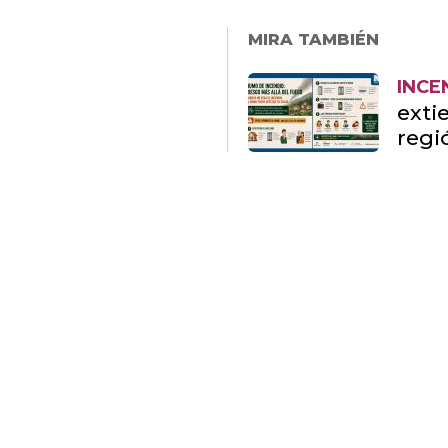
MIRA TAMBIÉN
INCE
exti
regi