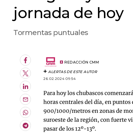
jornada de hoy
Tormentas puntuales
An error oc
Facebook
REDACCIÓN CMM
ALERTAS DE ESTE AUTOR
Twitter
26.02.2024 09:54
LinkedIn
Para hoy los chubascos comenzará
horas centrales del día, en puntos d
Enviar
por
900/1000/metros en zonas de mon
Email
Whatsapp
suroeste de la región, con fuerte
Telegram
pasar de los 12º-13º.